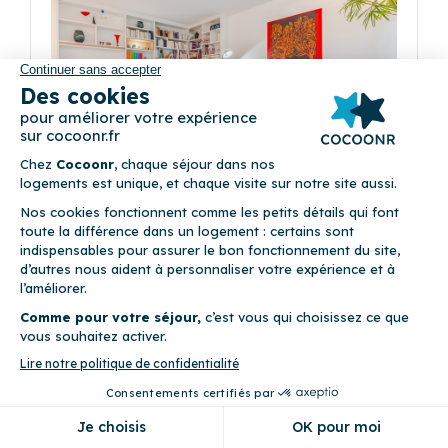
Précédent
Suivant
Fleur de Sel
(6)
4 Rue Descartes 44000 Nantes
4
Appartement (2 chambres)
Ascenseur • Draps fournis • Garage • Internet fibre optique •
Linge de maison fourni • Parking privé • Terrasse • WiFi