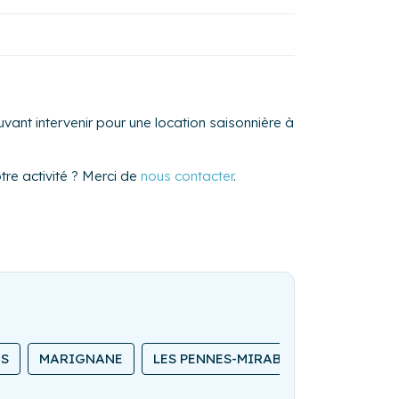
vant intervenir pour une location saisonnière à
re activité ? Merci de
nous contacter
.
ES
MARIGNANE
LES PENNES-MIRABEAU
PORT-DE