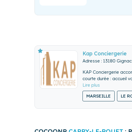
Kap Conciergerie
Adresse : 13180 Gignac
KAP Conciergerie accomp
courte dur
MARSEILLE
LE R
COCOONR
CARRY-LE-ROUET
: 