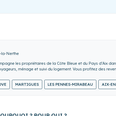
-la-Nerthe
agne les propriétaires de la Côte Bleue et du Pays d’Aix dans
ée : accueil voyageurs, ménage et suivi du logement. Vous profitez des 
OVE
MARTIGUES
LES PENNES-MIRABEAU
AIX-E
POURQUOI ? POUR QUI ?