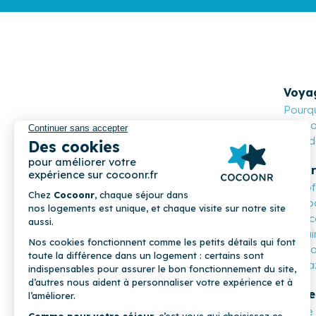
Voya
Pourqu
Cocoon
Nos de
Propr
Les o
Compa
Mon c
Parrai
COCOONR
Cocoo
Magaz
Profe
Notre 