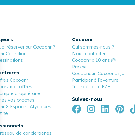
geurs
Cocoonr
oi réserver sur Cocoonr ?
Qui sommes-nous ?
r Collection
Nous contacter
stinations
Cocoonr a 10 ans 🎂
Presse
iétaires
Cocooneur, Cocoonair, ...
ffres Cocoonr
Participer à l'aventure
rez nos offres
Index égalité F/H
ompte propriétaire
Suivez-nous
nez vos proches
nr X Espaces Atypiques
ine
ssionnels
réseau de conciergeries