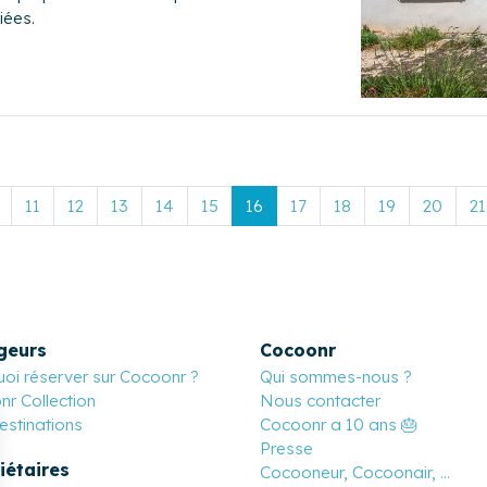
iées.
11
12
13
14
15
16
17
18
19
20
21
geurs
Cocoonr
oi réserver sur Cocoonr ?
Qui sommes-nous ?
r Collection
Nous contacter
stinations
Cocoonr a 10 ans 🎂
Presse
iétaires
Cocooneur, Cocoonair, ...