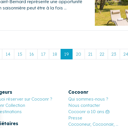
aint-Bernard représente une opportunité
 saisonnière peut être à la fois …
14
15
16
17
18
19
20
21
22
23
2
geurs
Cocoonr
oi réserver sur Cocoonr ?
Qui sommes-nous ?
r Collection
Nous contacter
stinations
Cocoonr a 10 ans 🎂
Presse
iétaires
Cocooneur, Cocoonair, ...