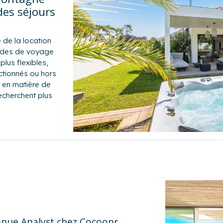
des séjours
 de la location
tudes de voyage
lus flexibles,
ctionnés ou hors
 en matière de
echerchent plus
enue Analyst chez Cocoonr