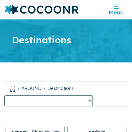
Menu
Destinations
AROUND
Destinations
Annecy - Rives du Lac
Antibes