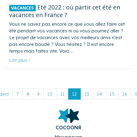
Eté 2022 : où partir cet été en
VACANCES
vacances en France ?
Vous ne savez pas encore ce que vous allez faire cet
été pendant vos vacances ni où vous pourriez aller ?
Le projet de vacances avec vos meilleurs amis n’est
pas encore bouclé ? Vous hésitez ? Il est encore
temps mais faites vite. Voici …
Lire plus ›
dent
7
8
9
10
11
12
13
14
15
16
S
COCOONR