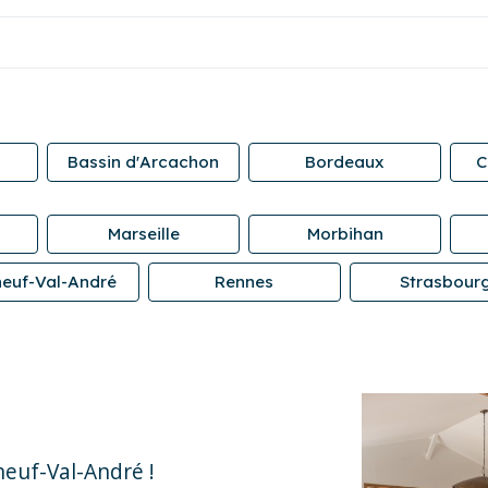
Bassin d'Arcachon
Bordeaux
C
Marseille
Morbihan
neuf-Val-André
Rennes
Strasbour
neuf-Val-André !