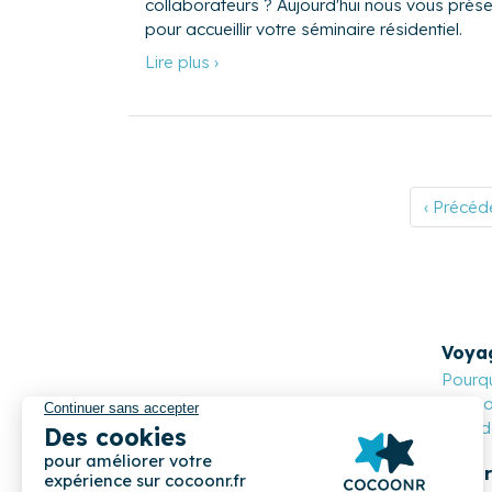
collaborateurs ? Aujourd'hui nous vous prés
pour accueillir votre séminaire résidentiel.
Lire plus ›
‹ Précéd
Voya
Pourqu
Cocoon
Nos de
Propr