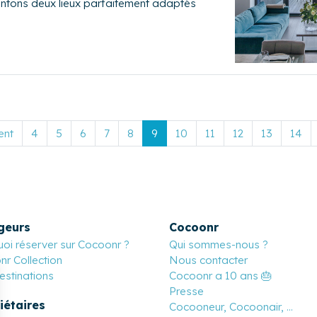
entons deux lieux parfaitement adaptés
ent
4
5
6
7
8
9
10
11
12
13
14
geurs
Cocoonr
oi réserver sur Cocoonr ?
Qui sommes-nous ?
r Collection
Nous contacter
stinations
Cocoonr a 10 ans 🎂
Presse
iétaires
Cocooneur, Cocoonair, ...