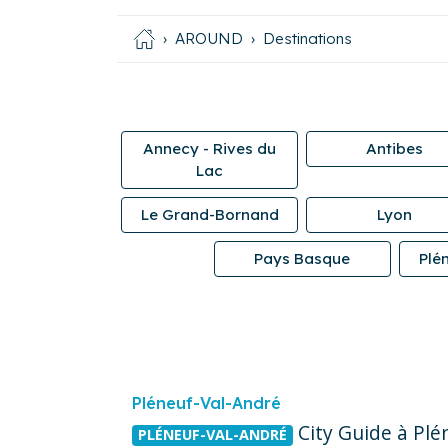
AROUND
Destinations
Annecy - Rives du
Antibes
Lac
Le Grand-Bornand
Lyon
Pays Basque
Plé
Pléneuf-Val-André
City Guide à Plé
PLÉNEUF-VAL-ANDRÉ