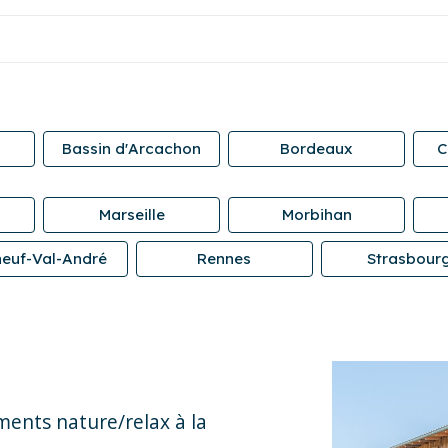
Bassin d'Arcachon
Bordeaux
C
Marseille
Morbihan
neuf-Val-André
Rennes
Strasbour
ments nature/relax à la