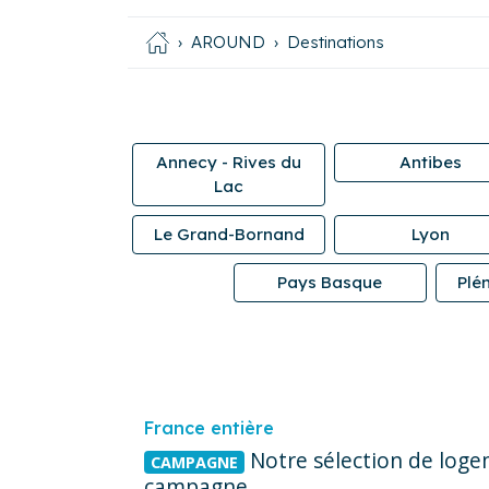
AROUND
Destinations
Annecy - Rives du
Antibes
Lac
Le Grand-Bornand
Lyon
Pays Basque
Plé
France entière
Notre sélection de loge
CAMPAGNE
campagne