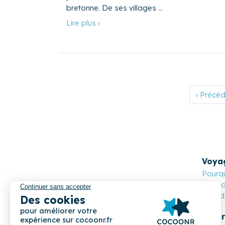
bretonne. De ses villages …
Lire plus ›
‹ Précé
Voya
Pourqu
Cocoon
Nos de
Propr