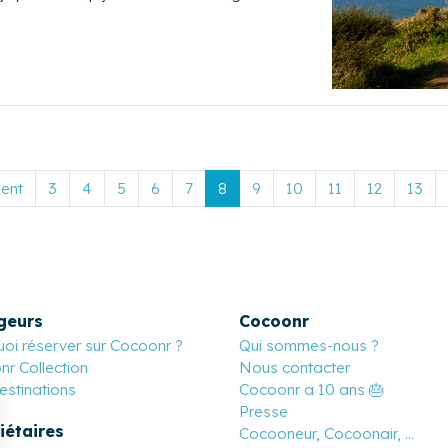
dent
3
4
5
6
7
8
9
10
11
12
13
geurs
Cocoonr
oi réserver sur Cocoonr ?
Qui sommes-nous ?
r Collection
Nous contacter
stinations
Cocoonr a 10 ans 🎂
Presse
iétaires
Cocooneur, Cocoonair, ...