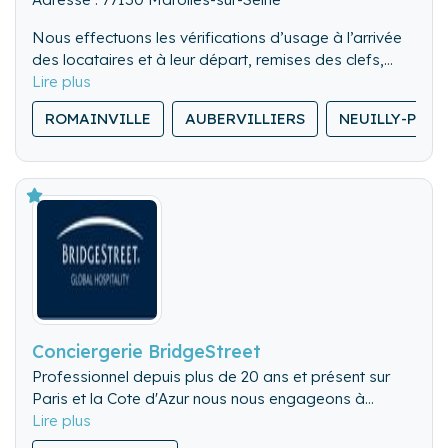
Nous effectuons les vérifications d’usage à l’arrivée
des locataires et à leur départ, remises des clefs,
visite des lieux. Nous pouvons également gérer les
Nous nettoyons de fond en comble l’ensemble du
locations de dernière minute.
ROMAINVILLE
AUBERVILLIERS
NEUILLY-PLAI
logement.
Nous lavons, repassons et rangeons le linge de
maison.
Conciergerie BridgeStreet
Professionnel depuis plus de 20 ans et présent sur
Paris et la Cote d'Azur nous nous engageons à
délivrer un service de qualité auprès du client
séjournant mais aussi vis a vis du propriétaire qui