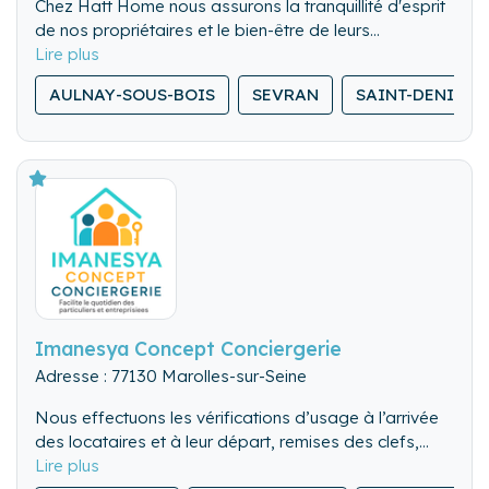
Chez Hatt Home nous assurons la tranquillité d'esprit
de nos propriétaires et le bien-être de leurs
locataires, en offrant un service sur mesure et de
qualité, pour l'entretien et l'intendance de leur
AULNAY-SOUS-BOIS
SEVRAN
SAINT-DENIS
résidence secondaire.
Imanesya Concept Conciergerie
Adresse : 77130 Marolles-sur-Seine
Nous effectuons les vérifications d’usage à l’arrivée
des locataires et à leur départ, remises des clefs,
visite des lieux. Nous pouvons également gérer les
Nous nettoyons de fond en comble l’ensemble du