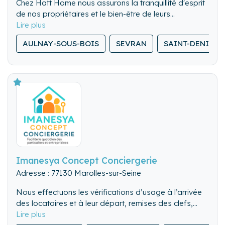
Chez Hatt Home nous assurons la tranquillité d'esprit
de nos propriétaires et le bien-être de leurs
locataires, en offrant un service sur mesure et de
qualité, pour l'entretien et l'intendance de leur
AULNAY-SOUS-BOIS
SEVRAN
SAINT-DENIS
résidence secondaire.
Imanesya Concept Conciergerie
Adresse : 77130 Marolles-sur-Seine
Nous effectuons les vérifications d’usage à l’arrivée
des locataires et à leur départ, remises des clefs,
visite des lieux. Nous pouvons également gérer les
Nous nettoyons de fond en comble l’ensemble du