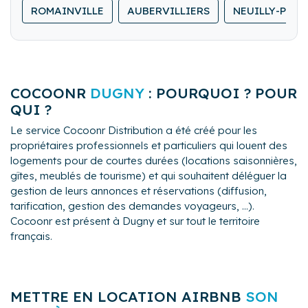
locations de dernière minute.
ROMAINVILLE
AUBERVILLIERS
NEUILLY-PLAI
logement.
Nous lavons, repassons et rangeons le linge de
maison.
COCOONR
DUGNY
: POURQUOI ? POUR
QUI ?
Le service Cocoonr Distribution a été créé pour les
propriétaires professionnels et particuliers qui louent des
logements pour de courtes durées (locations saisonnières,
gîtes, meublés de tourisme) et qui souhaitent déléguer la
gestion de leurs annonces et réservations (diffusion,
tarification, gestion des demandes voyageurs, ...).
Cocoonr est présent à Dugny et sur tout le territoire
français.
METTRE EN LOCATION AIRBNB
SON