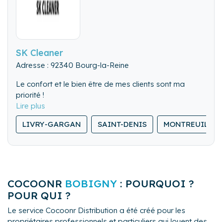
SK Cleaner
Adresse : 92340 Bourg-la-Reine
Le confort et le bien être de mes clients sont ma
priorité !
Services divers sont proposés tels que le nettoyage
LIVRY-GARGAN
SAINT-DENIS
MONTREUIL
total du logement, dépôt et retrait du linge en
pressing, réservations divers aux services du client,
location de matériel a la demande (lit bébé, fer à
repasser, sèche-cheveux etc.).
COCOONR
BOBIGNY
: POURQUOI ?
POUR QUI ?
Le service Cocoonr Distribution a été créé pour les
propriétaires professionnels et particuliers qui louent des