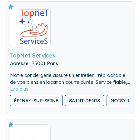
LocatConfort - Le jour ou le confort, rencontre
maison.
l’excellence.
TopNet Services
Adresse : 75001 Paris
Notre conciergerie assure un entretien irréprochable
de vos biens en location courte durée. Service fiable,
flexible et discret, pour valoriser chaque séjour.
ÉPINAY-SUR-SEINE
SAINT-DENIS
NOISY-LE-