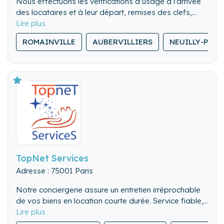
Nous effectuons les vérifications d’usage à l’arrivée
des locataires et à leur départ, remises des clefs,
visite des lieux. Nous pouvons également gérer les
Nous nettoyons de fond en comble l’ensemble du
locations de dernière minute.
ROMAINVILLE
AUBERVILLIERS
NEUILLY-PLAI
logement.
Nous lavons, repassons et rangeons le linge de
maison.
TopNet Services
Adresse : 75001 Paris
Notre conciergerie assure un entretien irréprochable
de vos biens en location courte durée. Service fiable,
flexible et discret, pour valoriser chaque séjour.