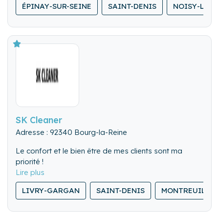
ÉPINAY-SUR-SEINE
SAINT-DENIS
NOISY-LE-
SK Cleaner
Adresse : 92340 Bourg-la-Reine
Le confort et le bien être de mes clients sont ma
priorité !
Services divers sont proposés tels que le nettoyage
LIVRY-GARGAN
SAINT-DENIS
MONTREUIL
total du logement, dépôt et retrait du linge en
pressing, réservations divers aux services du client,
location de matériel a la demande (lit bébé, fer à