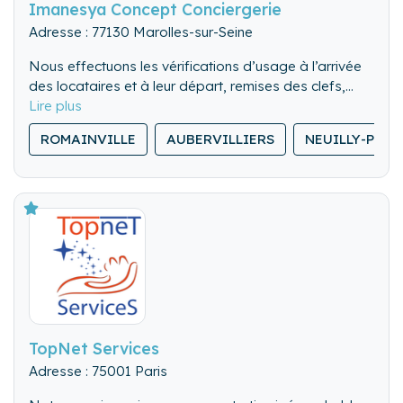
Imanesya Concept Conciergerie
Adresse : 77130 Marolles-sur-Seine
Nous effectuons les vérifications d’usage à l’arrivée
des locataires et à leur départ, remises des clefs,
visite des lieux. Nous pouvons également gérer les
Nous nettoyons de fond en comble l’ensemble du
locations de dernière minute.
ROMAINVILLE
AUBERVILLIERS
NEUILLY-PLAI
logement.
Nous lavons, repassons et rangeons le linge de
maison.
TopNet Services
Adresse : 75001 Paris