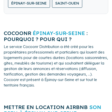
ÉPINAY-SUR-SEINE
SAINT-OUEN
objectifs. Au-delà des prestations standard de
Conciergerie, nous proposons une gamme complète
de services (étude de marché, conseils et formations
, décoration, rénovation..) qui apporte une sérénité de
gestion et optimise la rentabilité des biens confiés.
COCOONR
ÉPINAY-SUR-SEINE
:
POURQUOI ? POUR QUI ?
Le service Cocoonr Distribution a été créé pour les
propriétaires professionnels et particuliers qui louent des
logements pour de courtes durées (locations saisonnières,
gîtes, meublés de tourisme) et qui souhaitent déléguer la
gestion de leurs annonces et réservations (diffusion,
tarification, gestion des demandes voyageurs, ...).
Cocoonr est présent à Épinay-sur-Seine et sur tout le
territoire français.
METTRE EN LOCATION AIRBNB
SON