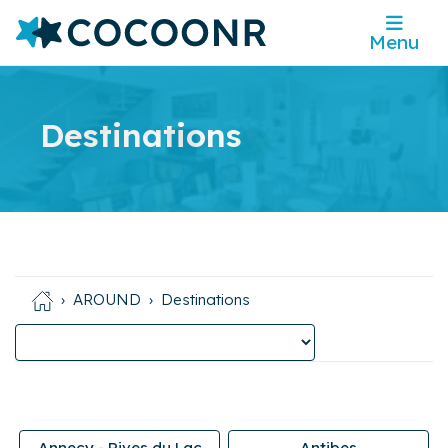
Menu
Destinations
AROUND
Destinations
Annecy - Rives du Lac
Antibes