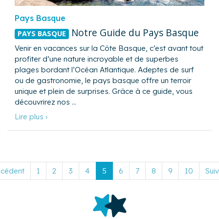
Pays Basque
Notre Guide du Pays Basque
PAYS BASQUE
Venir en vacances sur la Côte Basque, c’est avant tout
profiter d’une nature incroyable et de superbes
plages bordant l’Océan Atlantique. Adeptes de surf
ou de gastronomie, le pays basque offre un terroir
unique et plein de surprises. Grâce à ce guide, vous
découvrirez nos …
Lire plus ›
écédent
1
2
3
4
5
6
7
8
9
10
Suiv