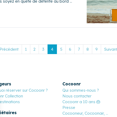
us soyez en quête de détente au bord …
 Précédent
1
2
3
4
5
6
7
8
9
Suivant
geurs
Cocoonr
oi réserver sur Cocoonr ?
Qui sommes-nous ?
r Collection
Nous contacter
stinations
Cocoonr a 10 ans 🎂
Presse
iétaires
Cocooneur, Cocoonair, ...