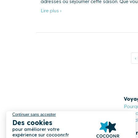
adresses où séjourner cette saison. Que vo
Lire plus ›
‹
Voya
Pourqu
Cocoon
Nos de
Propr