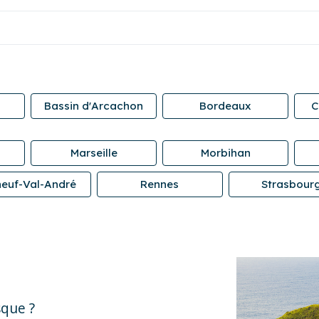
Bassin d'Arcachon
Bordeaux
C
Marseille
Morbihan
neuf-Val-André
Rennes
Strasbour
que ?