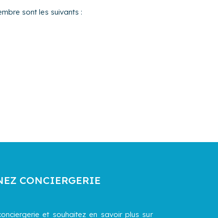
embre sont les suivants :
NEZ CONCIERGERIE
onciergerie et souhaitez en savoir plus sur