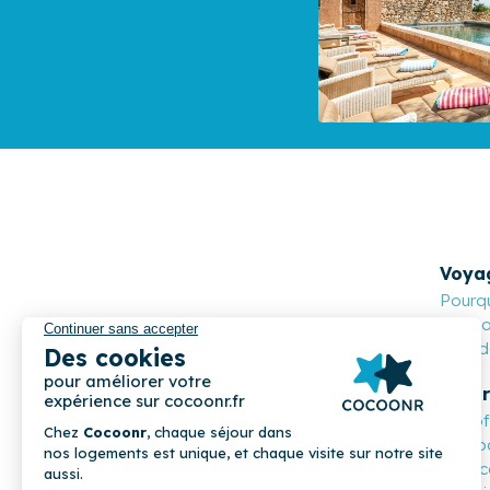
Voya
Pourqu
Cocoon
Nos de
Propr
Les o
Compa
Mon c