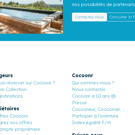
nos possibilités de partenaria
Contactez-nous
Consulter la
geurs
Cocoonr
oi réserver sur Cocoonr ?
Qui sommes-nous ?
r Collection
Nous contacter
stinations
Cocoonr a 10 ans 🎂
Presse
iétaires
Cocooneur, Cocoonair, ...
ffres Cocoonr
Participer à l'aventure
rez nos offres
Index égalité F/H
ompte propriétaire