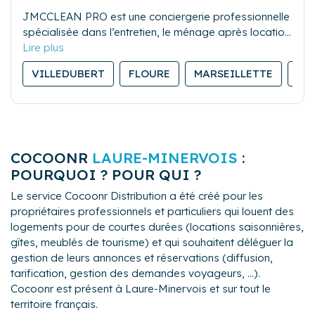
JMCCLEAN PRO est une conciergerie professionnelle
spécialisée dans l’entretien, le ménage après location
saisonnière, et la gestion du linge. Sérieuse et
réactive, notre équipe assure des prestations de
VILLEDUBERT
FLOURE
MARSEILLETTE
BA
qualité pour garantir la satisfaction des propriétaires
comme des voyageurs.
COCOONR
LAURE-MINERVOIS
:
POURQUOI ? POUR QUI ?
Le service Cocoonr Distribution a été créé pour les
propriétaires professionnels et particuliers qui louent des
logements pour de courtes durées (locations saisonnières,
gîtes, meublés de tourisme) et qui souhaitent déléguer la
gestion de leurs annonces et réservations (diffusion,
tarification, gestion des demandes voyageurs, ...).
Cocoonr est présent à Laure-Minervois et sur tout le
territoire français.