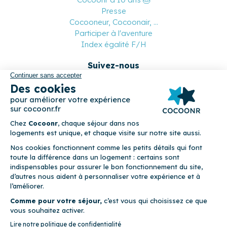
Presse
Cocooneur, Cocoonair, ...
Participer à l'aventure
Index égalité F/H
Suivez-nous
Paiement sécurisé
© 2026 Cocoonr –
Mentions légales
–
Conditions générales de
location
–
CGU
–
Politique de confidentialité
–
Politique de
cookies
Cocoonr est conçu et développé à Rennes 🇫🇷