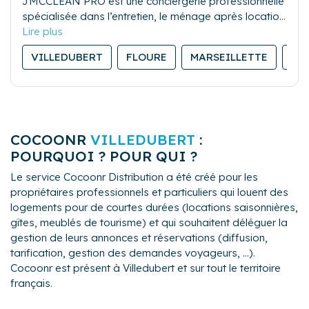
JMCCLEAN PRO est une conciergerie professionnelle
spécialisée dans l’entretien, le ménage après location
saisonnière, et la gestion du linge. Sérieuse et
réactive, notre équipe assure des prestations de
VILLEDUBERT
FLOURE
MARSEILLETTE
BA
qualité pour garantir la satisfaction des propriétaires
comme des voyageurs.
COCOONR
VILLEDUBERT
:
POURQUOI ? POUR QUI ?
Le service Cocoonr Distribution a été créé pour les
propriétaires professionnels et particuliers qui louent des
logements pour de courtes durées (locations saisonnières,
gîtes, meublés de tourisme) et qui souhaitent déléguer la
gestion de leurs annonces et réservations (diffusion,
tarification, gestion des demandes voyageurs, ...).
Cocoonr est présent à Villedubert et sur tout le territoire
français.