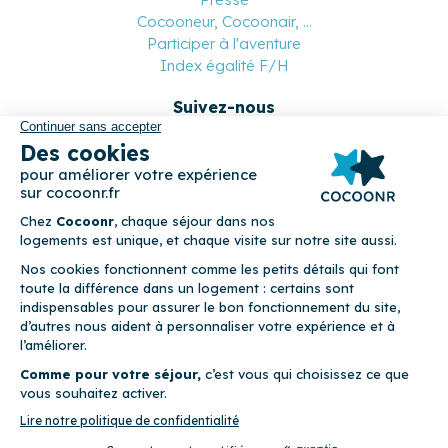
Cocooneur, Cocoonair, ...
Participer à l'aventure
Index égalité F/H
Suivez-nous
Paiement sécurisé
© 2026 Cocoonr –
Mentions légales
–
Conditions générales de
location
–
CGU
–
Politique de confidentialité
–
Politique de
cookies
Cocoonr est conçu et développé à Rennes 🇫🇷