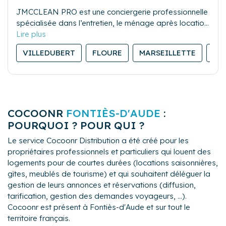
JMCCLEAN PRO est une conciergerie professionnelle
spécialisée dans l’entretien, le ménage après location
saisonnière, et la gestion du linge. Sérieuse et
réactive, notre équipe assure des prestations de
VILLEDUBERT
FLOURE
MARSEILLETTE
BA
qualité pour garantir la satisfaction des propriétaires
comme des voyageurs.
COCOONR
FONTIÈS-D'AUDE
:
POURQUOI ? POUR QUI ?
Le service Cocoonr Distribution a été créé pour les
propriétaires professionnels et particuliers qui louent des
logements pour de courtes durées (locations saisonnières,
gîtes, meublés de tourisme) et qui souhaitent déléguer la
gestion de leurs annonces et réservations (diffusion,
tarification, gestion des demandes voyageurs, ...).
Cocoonr est présent à Fontiès-d'Aude et sur tout le
territoire français.