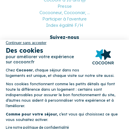
Presse
Cocooneur, Cocoonair, ...
Participer à l'aventure
Index égalité F/H
Suivez-nous
Paiement sécurisé
© 2026 Cocoonr –
Mentions légales
–
Conditions générales de
location
–
CGU
–
Politique de confidentialité
–
Politique de
cookies
Cocoonr est conçu et développé à Rennes 🇫🇷