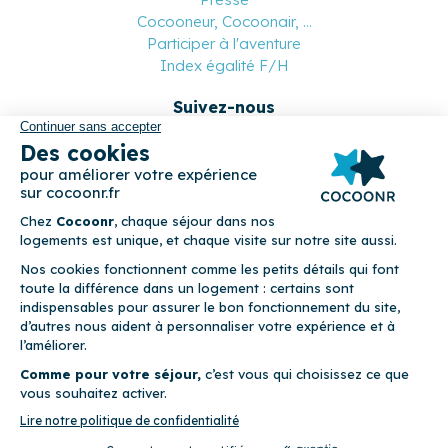
Cocooneur, Cocoonair, ...
Participer à l'aventure
Index égalité F/H
Suivez-nous
Paiement sécurisé
© 2026 Cocoonr –
Mentions légales
–
Conditions générales de
location
–
CGU
–
Politique de confidentialité
–
Politique de
cookies
Cocoonr est conçu et développé à Rennes 🇫🇷