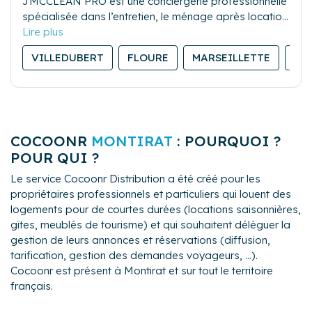
JMCCLEAN PRO est une conciergerie professionnelle
spécialisée dans l’entretien, le ménage après location
saisonnière, et la gestion du linge. Sérieuse et
réactive, notre équipe assure des prestations de
VILLEDUBERT
FLOURE
MARSEILLETTE
BA
qualité pour garantir la satisfaction des propriétaires
comme des voyageurs.
COCOONR
MONTIRAT
: POURQUOI ?
POUR QUI ?
Le service Cocoonr Distribution a été créé pour les
propriétaires professionnels et particuliers qui louent des
logements pour de courtes durées (locations saisonnières,
gîtes, meublés de tourisme) et qui souhaitent déléguer la
gestion de leurs annonces et réservations (diffusion,
tarification, gestion des demandes voyageurs, ...).
Cocoonr est présent à Montirat et sur tout le territoire
français.