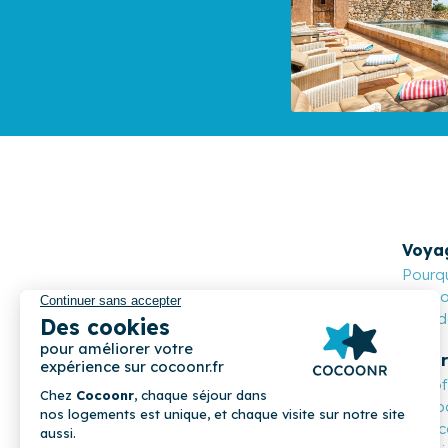
Voya
Pourqu
Cocoon
Nos de
Propr
Les o
Compa
Mon c