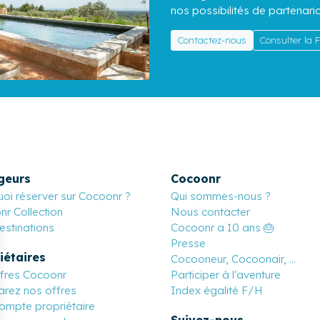
nos possibilités de partenaria
Contactez-nous
Consulter la
geurs
Cocoonr
oi réserver sur Cocoonr ?
Qui sommes-nous ?
r Collection
Nous contacter
stinations
Cocoonr a 10 ans 🎂
Presse
iétaires
Cocooneur, Cocoonair, ...
ffres Cocoonr
Participer à l'aventure
rez nos offres
Index égalité F/H
ompte propriétaire