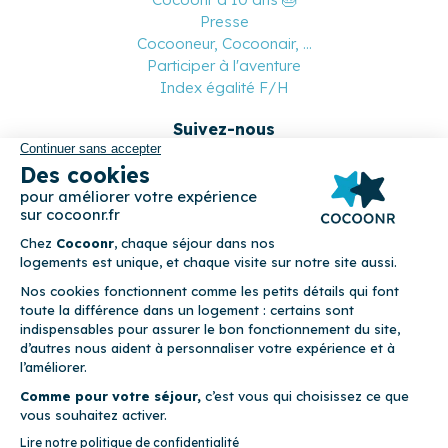
Presse
Cocooneur, Cocoonair, ...
Participer à l'aventure
Index égalité F/H
Suivez-nous
Paiement sécurisé
© 2026 Cocoonr –
Mentions légales
–
Conditions générales de
location
–
CGU
–
Politique de confidentialité
–
Politique de
cookies
Cocoonr est conçu et développé à Rennes 🇫🇷