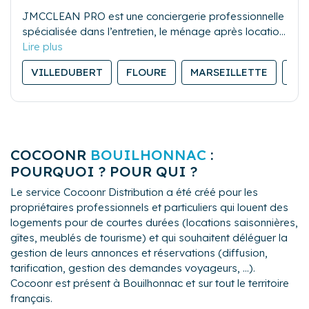
JMCCLEAN PRO est une conciergerie professionnelle
spécialisée dans l’entretien, le ménage après location
saisonnière, et la gestion du linge. Sérieuse et
réactive, notre équipe assure des prestations de
VILLEDUBERT
FLOURE
MARSEILLETTE
BA
qualité pour garantir la satisfaction des propriétaires
comme des voyageurs.
COCOONR
BOUILHONNAC
:
POURQUOI ? POUR QUI ?
Le service Cocoonr Distribution a été créé pour les
propriétaires professionnels et particuliers qui louent des
logements pour de courtes durées (locations saisonnières,
gîtes, meublés de tourisme) et qui souhaitent déléguer la
gestion de leurs annonces et réservations (diffusion,
tarification, gestion des demandes voyageurs, ...).
Cocoonr est présent à Bouilhonnac et sur tout le territoire
français.