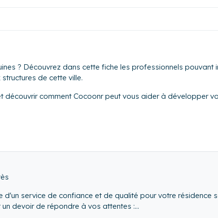
ines ? Découvrez dans cette fiche les professionnels pouvant in
structures de cette ville.
et découvrir comment Cocoonr peut vous aider à développer vot
vès
e d'un service de confiance et de qualité pour votre résidence s
t un devoir de répondre à vos attentes :
n de vos besoins de 1 à 365 jrs)