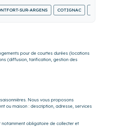
NTFORT-SUR-ARGENS
COTIGNAC
VARAGES
TA
s logements pour de courtes durées (locations
s (diffusion, tarification, gestion des
ns saisonnières. Nous vous proposons
ent ou maison : description, adresse, services
st notamment obligatoire de collecter et