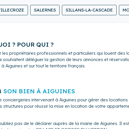
 ensemble la prestation en fonction de vos attentes)
VILLECROZE
SALERNES
SILLANS-LA-CASCADE
MO
onsable et investie)
OI ? POUR QUI ?
 les propriétaires professionnels et particuliers qui louent de
i souhaitent déléguer la gestion de leurs annonces et réservation
Aiguines et sur tout le territoire français.
B
SON BIEN À AIGUINES
e conciergeries intervenant à Aiguines pour gérer des locatio
s structures pour réussir la mise en location de votre appartem
ubliez pas de le déclarer auprès de la mairie de Aiguines. Il e