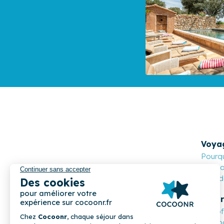
Voya
Pourqu
Cocoon
Nos de
Propr
Les o
Compa