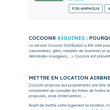
- Multi-service (fixons
FOX-AMPHOUX
- Qualité (sérieux, resp
COCOONR
AIGUINES
: POURQU
Le service Cocoonr Distribution a été créé pour
saisonnières, gîtes, meublés de tourisme) et qu
demandes voyageurs, ...). Cocoonr est présent à 
METTRE EN LOCATION AIRBN
Cocoonr propose aux propriétaires une liste d
notamment de consulter les fiches de toutes le
proposés, zone d’intervention, ....
Avant de mettre votre logement en location, n’o