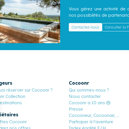
Vous gérez une activité de c
nos possibilités de partenaria
Contactez-nous
Consulter la
geurs
Cocoonr
oi réserver sur Cocoonr ?
Qui sommes-nous ?
r Collection
Nous contacter
stinations
Cocoonr a 10 ans 🎂
Presse
iétaires
Cocooneur, Cocoonair, ...
ffres Cocoonr
Participer à l'aventure
rez nos offres
Index égalité F/H