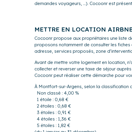
demandes voyageurs, ...). Cocoonr est présent à
équipements ainsi que d
N'hésitez pas de nous d
Nous nous engageons sur
de leur séjour.
METTRE EN LOCATION AIRBN
Cocoonr propose aux propriétaires une liste d
proposons notamment de consulter les fiches de
adresse, services proposés, zone d’intervention,
Avant de mettre votre logement en location, n’
collecter et reverser une taxe de séjour aupr
Cocoonr peut réaliser cette démarche pour vo
À Montfort-sur-Argens, selon la classification 
Non classé : 4,00 %
1 étoile : 0,68 €
2 étoiles : 0,68 €
3 étoiles : 0,91 €
4 étoiles : 1,36 €
5 étoiles : 1,82 €
(du 1 janvier au 31 décembre)