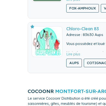
- Multi-service (fixons
FOX-AMPHOUX
- Qualité (sérieux, resp
Chloro-Clean 83
Adresse : 83630 Aups
Vous possédez et loué v
Malgré tout, cette tac
Toute l'équipe de Chlor
AUPS
COTIGNA
Var, Provence verte et 
Nous vous garantissons,
Des services adaptés à
Entretien ménage profes
COCOONR
MONTFORT-SUR-AR
partenaire locaux choisi
Le service Cocoonr Distribution a été créé pour
Des services à la carte 
saisonnières, gîtes, meublés de tourisme) et qu
vos extérieurs (terrasse