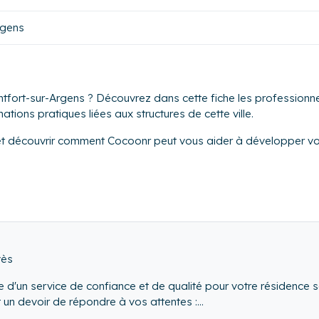
rgens
tfort-sur-Argens ? Découvrez dans cette fiche les professionnel
tions pratiques liées aux structures de cette ville.
et découvrir comment Cocoonr peut vous aider à développer vot
vès
e d'un service de confiance et de qualité pour votre résidence s
t un devoir de répondre à vos attentes :
n de vos besoins de 1 à 365 jrs)