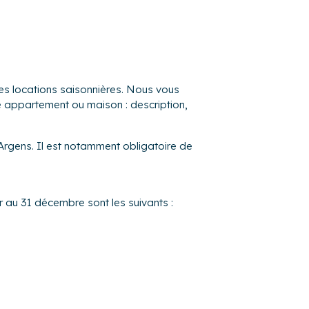
se en charge de vos locataires tout au long
es locations saisonnières. Nous vous
re appartement ou maison : description,
-Argens. Il est notamment obligatoire de
r au 31 décembre sont les suivants :