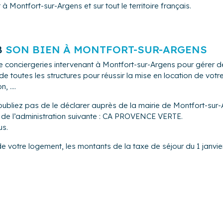
 Montfort-sur-Argens et sur tout le territoire français.
u petit bricolage si besoin.
emander nos grilles tarifaire.
 la gestion de votre bien tout au long de l'année, et d'une pri
B
SON BIEN À MONTFORT-SUR-ARGENS
e conciergeries intervenant à Montfort-sur-Argens pour gérer d
 toutes les structures pour réussir la mise en location de vot
 ....
oubliez pas de le déclarer auprès de la mairie de Montfort-sur
ès de l’administration suivante : CA PROVENCE VERTE.
us.
de votre logement, les montants de la taxe de séjour du 1 janvie