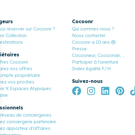
geurs
Cocoonr
oi réserver sur Cocoonr ?
Qui sommes-nous ?
r Collection
Nous contacter
stinations
Cocoonr a 10 ans 🎂
Presse
iétaires
Cocooneur, Cocoonair, ...
ffres Cocoonr
Participer à l'aventure
rez nos offres
Index égalité F/H
ompte propriétaire
Suivez-nous
nez vos proches
nr X Espaces Atypiques
ine
ssionnels
réseau de conciergeries
z conciergerie partenaire
z apporteur d’affaires
artenaires