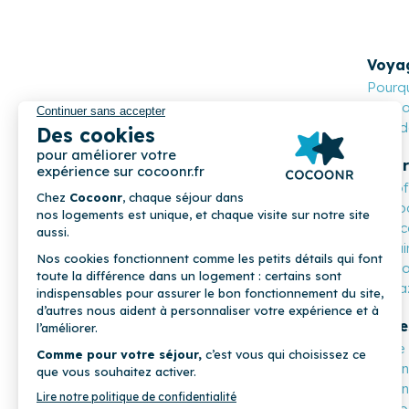
Voya
Pourqu
Cocoon
Nos de
Propr
Les o
Compa
Mon c
Parrai
COCOONR
Cocoo
Magaz
Profe
Notre 
Devene
Devene
Nos p