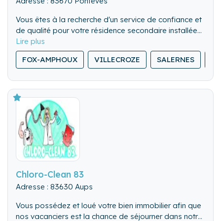
Adresse : 83670 Pontevès
Vous êtes à la recherche d'un service de confiance et
de qualité pour votre résidence secondaire installée
dans le Haut Var.
A la Conciergerie se fait un devoir de répondre à vos
FOX-AMPHOUX
VILLECROZE
SALERNES
SI
attentes :
- Réactivité (en fonction de vos besoins de 1 à 365
jrs)
- Multi-service (fixons ensemble la prestation en
fonction de vos attentes)
- Qualité (sérieux, responsable et investie)
Chloro-Clean 83
Adresse : 83630 Aups
Vous possédez et loué votre bien immobilier afin que
nos vacanciers est la chance de séjourner dans notre