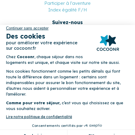
Participer à l'aventure
Index égalité F/H
Suivez-nous
Paiement sécurisé
© 2026 Cocoonr –
Mentions légales
–
Conditions générales de
location
–
CGU
–
Politique de confidentialité
–
Politique de
cookies
Cocoonr est conçu et développé à Rennes 🇫🇷