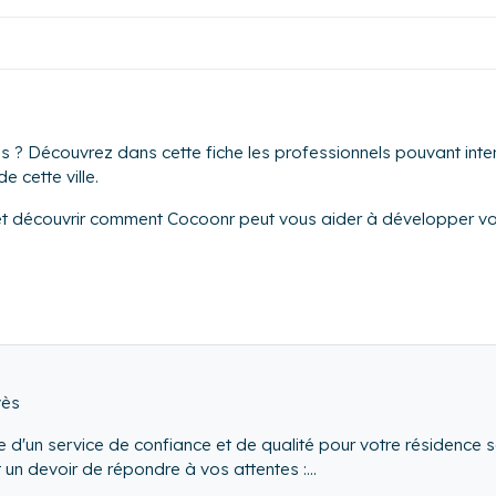
 ? Découvrez dans cette fiche les professionnels pouvant inter
e cette ville.
et découvrir comment Cocoonr peut vous aider à développer vot
vès
e d'un service de confiance et de qualité pour votre résidence s
t un devoir de répondre à vos attentes :
n de vos besoins de 1 à 365 jrs)