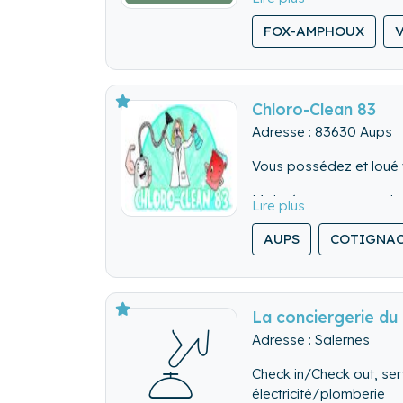
- Multi-service (fixons
FOX-AMPHOUX
- Qualité (sérieux, resp
Chloro-Clean 83
Adresse : 83630 Aups
Vous possédez et loué v
Malgré tout, cette tac
Toute l'équipe de Chlor
AUPS
COTIGNA
Var, Provence verte et 
Nous vous garantissons,
La conciergerie du
Des services adaptés à
Adresse : Salernes
Entretien ménage profes
partenaire locaux choisi
Check in/Check out, serv
Des services à la carte 
électricité/plomberie
vos extérieurs (terrasse