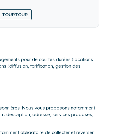
TOURTOUR
se en charge de vos locataires tout au long
s logements pour de courtes durées (locations
s (diffusion, tarification, gestion des
saisonnières. Nous vous proposons notamment
on : description, adresse, services proposés,
otamment obligatoire de collecter et reverser