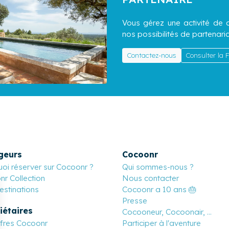
Vous gérez une activité de c
nos possibilités de partenaria
Contactez-nous
Consulter la
geurs
Cocoonr
oi réserver sur Cocoonr ?
Qui sommes-nous ?
r Collection
Nous contacter
stinations
Cocoonr a 10 ans 🎂
Presse
iétaires
Cocooneur, Cocoonair, ...
ffres Cocoonr
Participer à l'aventure