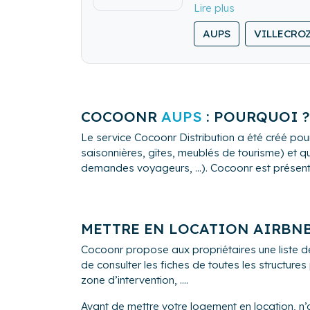
équipements ainsi que d
N'hésitez pas de nous d
AUPS
VILLECRO
Nous nous engageons sur
de leur séjour.
COCOONR
AUPS
: POURQUOI ?
Le service Cocoonr Distribution a été créé pour
saisonnières, gîtes, meublés de tourisme) et qu
demandes voyageurs, ...). Cocoonr est présent à 
METTRE EN LOCATION AIRBN
Cocoonr propose aux propriétaires une liste 
de consulter les fiches de toutes les structure
zone d’intervention, ....
Avant de mettre votre logement en location, n’