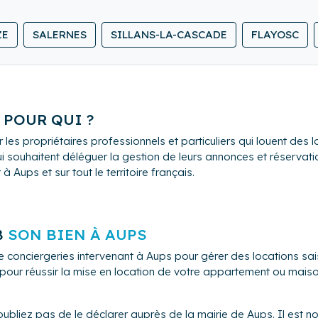
u petit bricolage si besoin.
emander nos grilles tarifaire.
ZE
SALERNES
SILLANS-LA-CASCADE
FLAYOSC
 la gestion de votre bien tout au long de l'année, et d'une pri
 POUR QUI ?
 les propriétaires professionnels et particuliers qui louent de
i souhaitent déléguer la gestion de leurs annonces et réservation
Aups et sur tout le territoire français.
B
SON BIEN À AUPS
de conciergeries intervenant à Aups pour gérer des locations 
s pour réussir la mise en location de votre appartement ou mais
oubliez pas de le déclarer auprès de la mairie de Aups. Il est n