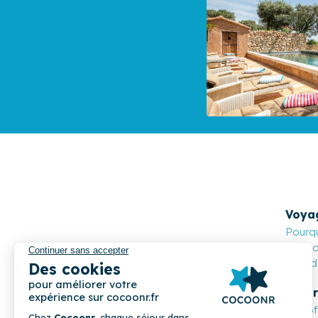
Voya
Pourqu
Cocoon
Nos de
Propr
Les o