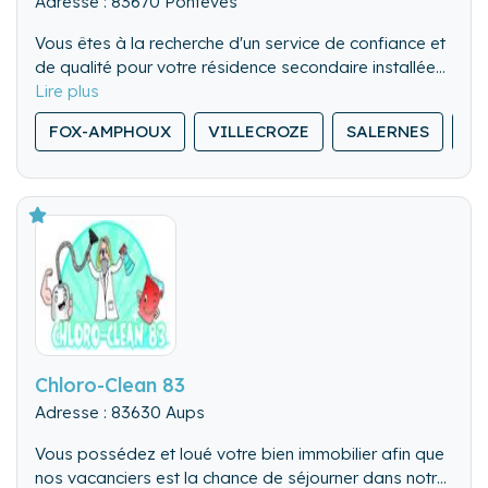
Adresse : 83670 Pontevès
Vous êtes à la recherche d'un service de confiance et
de qualité pour votre résidence secondaire installée
dans le Haut Var.
A la Conciergerie se fait un devoir de répondre à vos
FOX-AMPHOUX
VILLECROZE
SALERNES
SI
attentes :
- Réactivité (en fonction de vos besoins de 1 à 365
jrs)
- Multi-service (fixons ensemble la prestation en
fonction de vos attentes)
- Qualité (sérieux, responsable et investie)
Chloro-Clean 83
Adresse : 83630 Aups
Vous possédez et loué votre bien immobilier afin que
nos vacanciers est la chance de séjourner dans notre