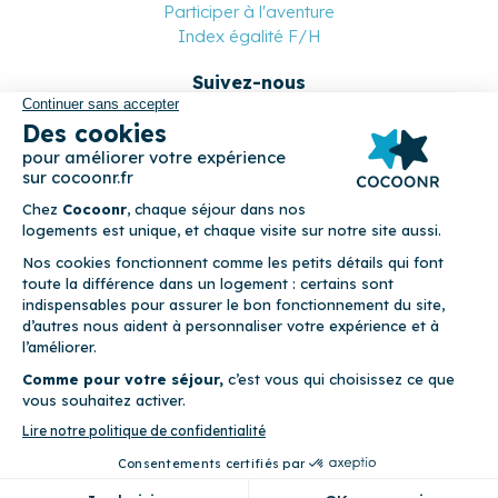
Participer à l'aventure
Index égalité F/H
Suivez-nous
Paiement sécurisé
© 2026 Cocoonr –
Mentions légales
–
Conditions générales de
location
–
CGU
–
Politique de confidentialité
–
Politique de
cookies
Cocoonr est conçu et développé à Rennes 🇫🇷