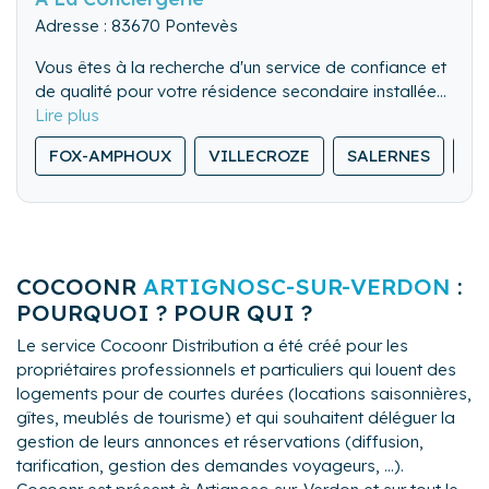
Adresse : 83670 Pontevès
Vous êtes à la recherche d'un service de confiance et
de qualité pour votre résidence secondaire installée
dans le Haut Var.
A la Conciergerie se fait un devoir de répondre à vos
FOX-AMPHOUX
VILLECROZE
SALERNES
SI
attentes :
- Réactivité (en fonction de vos besoins de 1 à 365
jrs)
- Multi-service (fixons ensemble la prestation en
fonction de vos attentes)
COCOONR
ARTIGNOSC-SUR-VERDON
:
- Qualité (sérieux, responsable et investie)
POURQUOI ? POUR QUI ?
Le service Cocoonr Distribution a été créé pour les
propriétaires professionnels et particuliers qui louent des
logements pour de courtes durées (locations saisonnières,
gîtes, meublés de tourisme) et qui souhaitent déléguer la
gestion de leurs annonces et réservations (diffusion,
tarification, gestion des demandes voyageurs, ...).