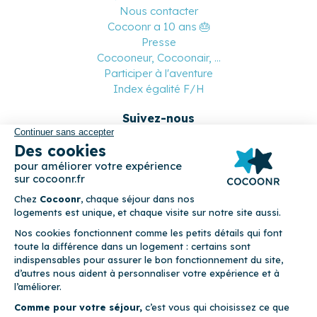
Nous contacter
Cocoonr a 10 ans 🎂
Presse
Cocooneur, Cocoonair, ...
Participer à l'aventure
Index égalité F/H
Suivez-nous
Paiement sécurisé
© 2026 Cocoonr –
Mentions légales
–
Conditions générales de
location
–
CGU
–
Politique de confidentialité
–
Politique de