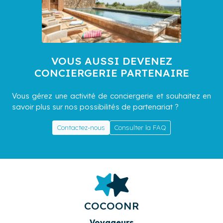
VOUS AUSSI DEVENEZ
CONCIERGERIE PARTENAIRE
Vous gérez une activité de conciergerie et souhaitez en
savoir plus sur nos possibilités de partenariat ?
Contactez-nous
Consulter la FAQ
COCOONR
Voyageurs