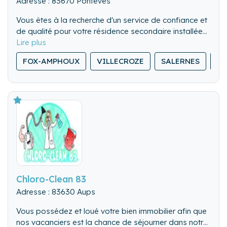
Adresse : 83670 Pontevès
Vous êtes à la recherche d'un service de confiance et
de qualité pour votre résidence secondaire installée
dans le Haut Var.
A la Conciergerie se fait un devoir de répondre à vos
FOX-AMPHOUX
VILLECROZE
SALERNES
SI
attentes :
- Réactivité (en fonction de vos besoins de 1 à 365
jrs)
- Multi-service (fixons ensemble la prestation en
fonction de vos attentes)
- Qualité (sérieux, responsable et investie)
Chloro-Clean 83
Adresse : 83630 Aups
Vous possédez et loué votre bien immobilier afin que
nos vacanciers est la chance de séjourner dans notre