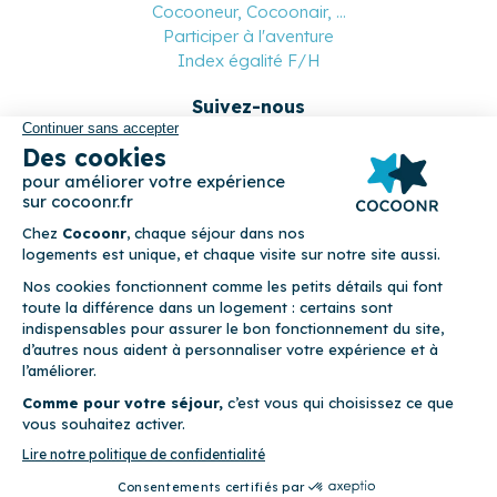
Cocooneur, Cocoonair, ...
Participer à l'aventure
Index égalité F/H
Suivez-nous
Paiement sécurisé
© 2026 Cocoonr –
Mentions légales
–
Conditions générales de
location
–
CGU
–
Politique de confidentialité
–
Politique de
cookies
Cocoonr est conçu et développé à Rennes 🇫🇷