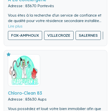
Adresse : 83670 Pontevès
Vous êtes à la recherche d'un service de confiance et
de qualité pour votre résidence secondaire installée
dans le Haut Var.
A la Conciergerie se fait un devoir de répondre à vos
FOX-AMPHOUX
VILLECROZE
SALERNES
SI
attentes :
- Réactivité (en fonction de vos besoins de 1 à 365
jrs)
- Multi-service (fixons ensemble la prestation en
fonction de vos attentes)
- Qualité (sérieux, responsable et investie)
Chloro-Clean 83
Adresse : 83630 Aups
Vous possédez et loué votre bien immobilier afin que