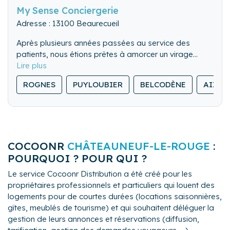
My Sense Conciergerie
Adresse : 13100 Beaurecueil
Après plusieurs années passées au service des
patients, nous étions prêtes à amorcer un virage
professionnel. Créer notre conciergerie fut une
évidence afin de poursuivre ce qui nous a toujours
ROGNES
PUYLOUBIER
BELCODÈNE
AIX-E
animé : l’accompagnement personnalisé, dans la
rigueur, l’écoute et une disponibilité au service de
l’humain.
My Sense Conciergerie vous apportera sérénité pour
apprécier en toute confiance la gestion de votre bien
COCOONR
CHÂTEAUNEUF-LE-ROUGE
:
et la satisfaction de vos hôtes.
POURQUOI ? POUR QUI ?
Le service Cocoonr Distribution a été créé pour les
propriétaires professionnels et particuliers qui louent des
logements pour de courtes durées (locations saisonnières,
gîtes, meublés de tourisme) et qui souhaitent déléguer la
gestion de leurs annonces et réservations (diffusion,