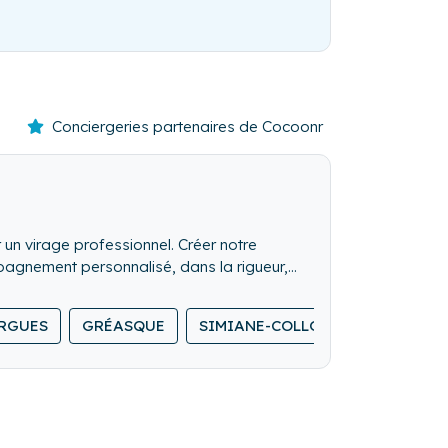
Conciergeries partenaires de Cocoonr
un virage professionnel. Créer notre
mpagnement personnalisé, dans la rigueur,
tion de votre bien et la satisfaction de
RGUES
GRÉASQUE
SIMIANE-COLLONGUE
LE TH