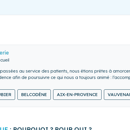
erie
cueil
passées au service des patients, nous étions prêtes à amorcer 
idence afin de poursuivre ce qui nous a toujours animé : l’acco
lité au service de l’humain.
ous apportera sérénité pour apprécier en toute confiance la ges
UBIER
BELCODÈNE
AIX-EN-PROVENCE
VAUVENA
UE
: POURQUOI ? POUR QUI ?