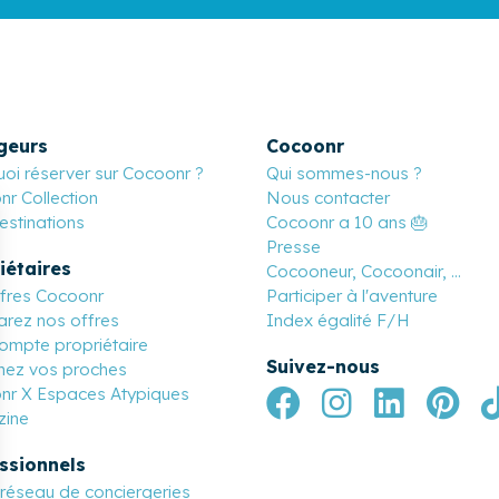
geurs
Cocoonr
oi réserver sur Cocoonr ?
Qui sommes-nous ?
r Collection
Nous contacter
stinations
Cocoonr a 10 ans 🎂
Presse
iétaires
Cocooneur, Cocoonair, ...
ffres Cocoonr
Participer à l'aventure
rez nos offres
Index égalité F/H
ompte propriétaire
Suivez-nous
nez vos proches
nr X Espaces Atypiques
ine
ssionnels
réseau de conciergeries