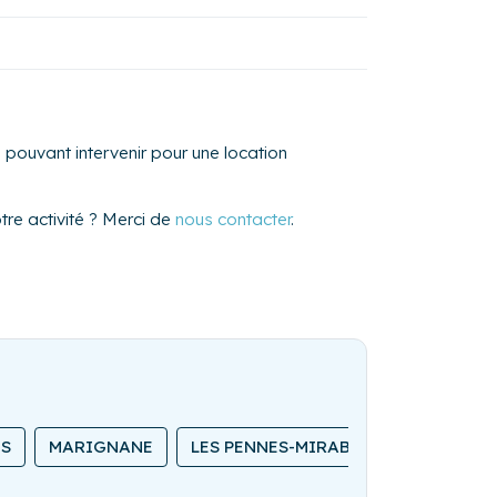
pouvant intervenir pour une location
re activité ? Merci de
nous contacter
.
ES
MARIGNANE
LES PENNES-MIRABEAU
PORT-DE