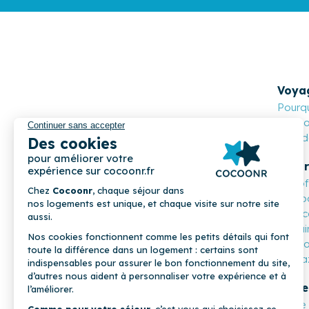
Voya
Pourqu
Cocoon
Nos de
Propr
Les o
Compa
Mon c
Parrai
COCOONR
Cocoo
Magaz
Profe
Notre 