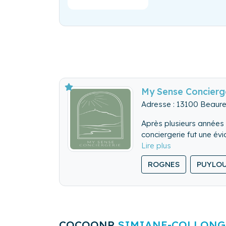
My Sense Concierg
Adresse : 13100 Beaure
Après plusieurs années 
conciergerie fut une év
l’écoute et une disponibi
My Sense Conciergerie v
ROGNES
PUYLO
vos hôtes.
COCOONR
SIMIANE-COLLONG