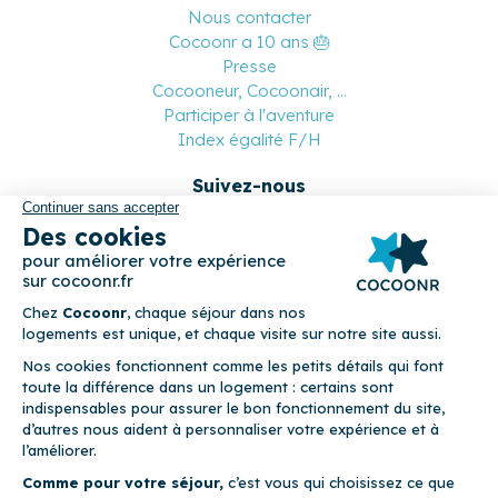
Nous contacter
Cocoonr a 10 ans 🎂
Presse
Cocooneur, Cocoonair, ...
Participer à l'aventure
Index égalité F/H
Suivez-nous
Paiement sécurisé
© 2026 Cocoonr –
Mentions légales
–
Conditions générales de
location
–
CGU
–
Politique de confidentialité
–
Politique de