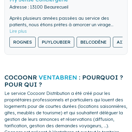
Adresse : 13100 Beaurecueil
Après plusieurs années passées au service des
patients, nous étions prêtes à amorcer un virage
professionnel. Créer notre conciergerie fut une
évidence afin de poursuivre ce qui nous a toujours
ROGNES
PUYLOUBIER
BELCODÈNE
AIX-E
animé : l’accompagnement personnalisé, dans la
rigueur, l’écoute et une disponibilité au service de
l’humain.
My Sense Conciergerie vous apportera sérénité pour
apprécier en toute confiance la gestion de votre bien
COCOONR
VENTABREN
: POURQUOI ?
et la satisfaction de vos hôtes.
POUR QUI ?
Le service Cocoonr Distribution a été créé pour les
propriétaires professionnels et particuliers qui louent des
logements pour de courtes durées (locations saisonnières,
gîtes, meublés de tourisme) et qui souhaitent déléguer la
gestion de leurs annonces et réservations (diffusion,
tarification, gestion des demandes voyageurs, ...).