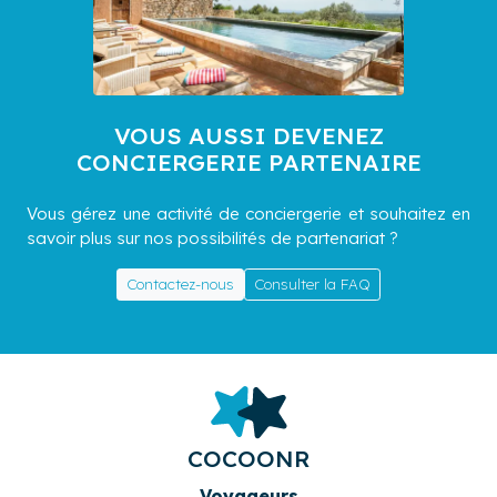
VOUS AUSSI DEVENEZ
CONCIERGERIE PARTENAIRE
Vous gérez une activité de conciergerie et souhaitez en
savoir plus sur nos possibilités de partenariat ?
Contactez-nous
Consulter la FAQ
COCOONR
Voyageurs