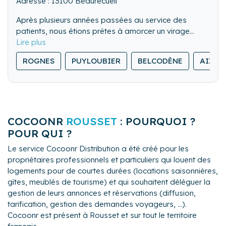
Adresse : 13100 Beaurecueil
Après plusieurs années passées au service des
patients, nous étions prêtes à amorcer un virage
professionnel. Créer notre conciergerie fut une
évidence afin de poursuivre ce qui nous a toujours
ROGNES
PUYLOUBIER
BELCODÈNE
AIX-E
animé : l’accompagnement personnalisé, dans la
rigueur, l’écoute et une disponibilité au service de
l’humain.
My Sense Conciergerie vous apportera sérénité pour
apprécier en toute confiance la gestion de votre bien
COCOONR
ROUSSET
: POURQUOI ?
et la satisfaction de vos hôtes.
POUR QUI ?
Le service Cocoonr Distribution a été créé pour les
propriétaires professionnels et particuliers qui louent des
logements pour de courtes durées (locations saisonnières,
gîtes, meublés de tourisme) et qui souhaitent déléguer la
gestion de leurs annonces et réservations (diffusion,
tarification, gestion des demandes voyageurs, ...).
Cocoonr est présent à Rousset et sur tout le territoire