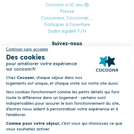
Cocoonr a 10 ans 🎂
Presse
Cocooneur, Cocoonair, ...
Participer à l'aventure
Index égalité F/H
Suivez-nous
Paiement sécurisé
© 2026 Cocoonr –
Mentions légales
–
Conditions générales de
location
–
CGU
–
Politique de confidentialité
–
Politique de
cookies