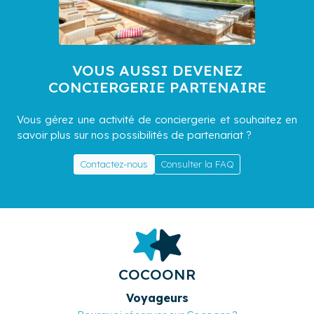
VOUS AUSSI DEVENEZ
CONCIERGERIE PARTENAIRE
Vous gérez une activité de conciergerie et souhaitez en
savoir plus sur nos possibilités de partenariat ?
Contactez-nous
Consulter la FAQ
COCOONR
Voyageurs