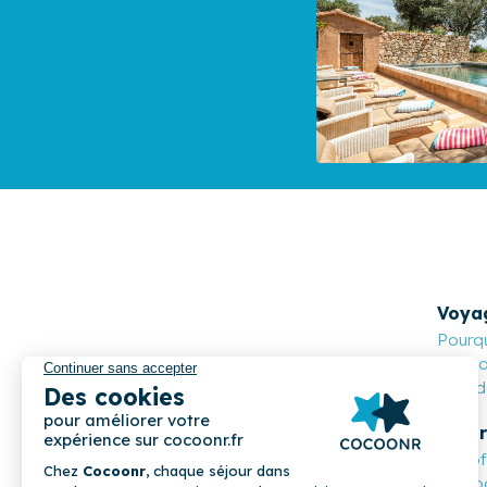
Voya
Pourqu
Cocoon
Nos de
Propr
Les o
Compa