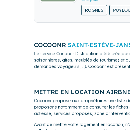
My Sense Conciergerie v
ROGNES
PUYLO
vos hôtes.
COCOONR
SAINT-ESTÈVE-JA
Le service Cocoonr Distribution a été créé pour
saisonnières, gîtes, meublés de tourisme) et qu
demandes voyageurs, ...). Cocoonr est présent à
METTRE EN LOCATION AIRBN
Cocoonr propose aux propriétaires une liste d
proposons notamment de consulter les fiches de
adresse, services proposés, zone d’intervention,
Avant de mettre votre logement en location, n’