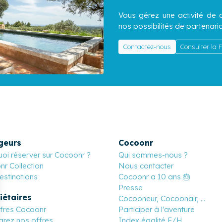
Vous gérez une activité de c
nos possibilités de partenaria
Contactez-nous
Consulter la
geurs
Cocoonr
oi réserver sur Cocoonr ?
Qui sommes-nous ?
r Collection
Nous contacter
stinations
Cocoonr a 10 ans 🎂
Presse
iétaires
Cocooneur, Cocoonair, ...
ffres Cocoonr
Participer à l'aventure
rez nos offres
Index égalité F/H