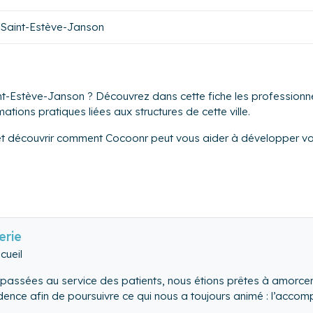
Saint-Estève-Janson
nt-Estève-Janson ? Découvrez dans cette fiche les professionne
tions pratiques liées aux structures de cette ville.
et découvrir comment Cocoonr peut vous aider à développer vot
erie
cueil
passées au service des patients, nous étions prêtes à amorcer 
idence afin de poursuivre ce qui nous a toujours animé : l’acco
lité au service de l’humain.