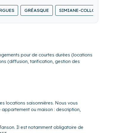
tion de votre bien et la satisfaction de
RGUES
GRÉASQUE
SIMIANE-COLLONGUE
LE TH
s logements pour de courtes durées (locations
s (diffusion, tarification, gestion des
es locations saisonnières. Nous vous
re appartement ou maison : description,
-Janson. Il est notamment obligatoire de