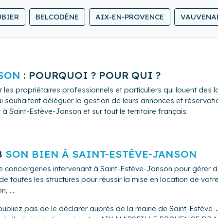
ous apportera sérénité pour apprécier en toute confiance la ges
UBIER
BELCODÈNE
AIX-EN-PROVENCE
VAUVENA
NSON
: POURQUOI ? POUR QUI ?
 les propriétaires professionnels et particuliers qui louent de
i souhaitent déléguer la gestion de leurs annonces et réservation
 Saint-Estève-Janson et sur tout le territoire français.
B
SON BIEN À SAINT-ESTÈVE-JANSON
e conciergeries intervenant à Saint-Estève-Janson pour gérer d
 toutes les structures pour réussir la mise en location de vot
 ....
oubliez pas de le déclarer auprès de la mairie de Saint-Estève