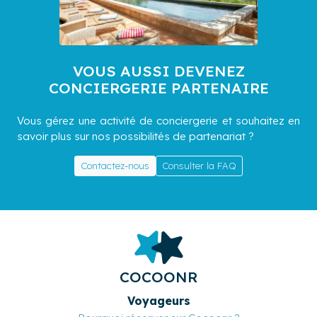
VOUS AUSSI DEVENEZ
CONCIERGERIE PARTENAIRE
Vous gérez une activité de conciergerie et souhaitez en
savoir plus sur nos possibilités de partenariat ?
Contactez-nous
Consulter la FAQ
COCOONR
Voyageurs