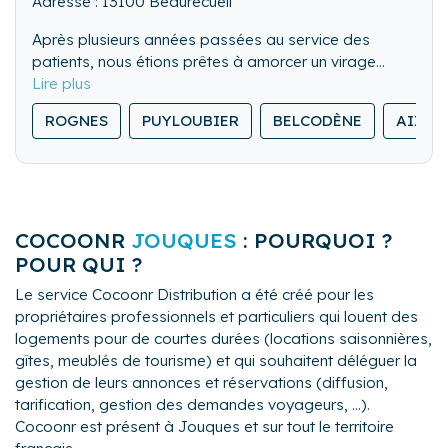
Adresse : 13100 Beaurecueil
Après plusieurs années passées au service des
patients, nous étions prêtes à amorcer un virage
professionnel. Créer notre conciergerie fut une
évidence afin de poursuivre ce qui nous a toujours
ROGNES
PUYLOUBIER
BELCODÈNE
AIX-E
animé : l’accompagnement personnalisé, dans la
rigueur, l’écoute et une disponibilité au service de
l’humain.
My Sense Conciergerie vous apportera sérénité pour
apprécier en toute confiance la gestion de votre bien
COCOONR
JOUQUES
: POURQUOI ?
et la satisfaction de vos hôtes.
POUR QUI ?
Le service Cocoonr Distribution a été créé pour les
propriétaires professionnels et particuliers qui louent des
logements pour de courtes durées (locations saisonnières,
gîtes, meublés de tourisme) et qui souhaitent déléguer la
gestion de leurs annonces et réservations (diffusion,
tarification, gestion des demandes voyageurs, ...).
Cocoonr est présent à Jouques et sur tout le territoire