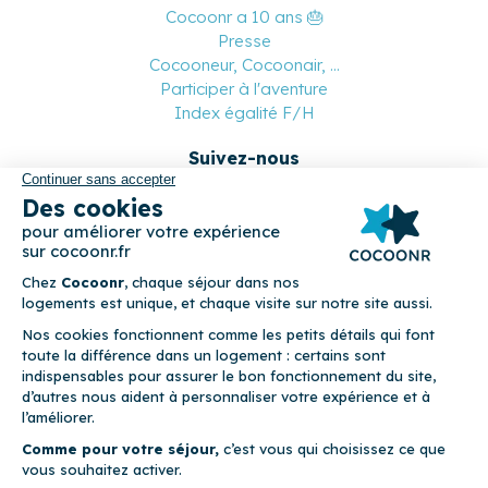
Cocoonr a 10 ans 🎂
Presse
Cocooneur, Cocoonair, ...
Participer à l'aventure
Index égalité F/H
Suivez-nous
Paiement sécurisé
© 2026 Cocoonr –
Mentions légales
–
Conditions générales de
location
–
CGU
–
Politique de confidentialité
–
Politique de
cookies