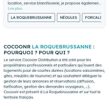
Inventaires détaillés afin de faire le point sur vos
Nous nous engageons sur la gestion de votre bien
location, service blanchisserie, je propose également
équipements ainsi que du petit bricolage si besoin.
tout au long de l'année, et d'une prise en charge de
un service de location de linge, entrées et sorties,
vos locataires tout au long de leur séjour.
petits travaux, entretien piscine si nécessaire.
LA ROQUEBRUSSANNE
NÉOULES
FORCALQUE
COCOONR
LA ROQUEBRUSSANNE
:
POURQUOI ? POUR QUI ?
Le service Cocoonr Distribution a été créé pour les
propriétaires professionnels et particuliers qui louent des
logements pour de courtes durées (locations saisonnières,
gîtes, meublés de tourisme) et qui souhaitent déléguer la
gestion de leurs annonces et réservations (diffusion,
tarification, gestion des demandes voyageurs, ...).
Cocoonr est présent à La Roquebrussanne et sur tout le
territoire français.