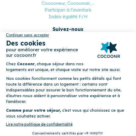
Cocooneur, Cocoonair, ...
Participer à l'aventure
Index égalité F/H
Suivez-nous
Paiement sécurisé
© 2026 Cocoonr –
Mentions légales
–
Conditions générales de
location
–
CGU
–
Politique de confidentialité
–
Politique de
cookies
Cocoonr est conçu et développé à Rennes 🇫🇷