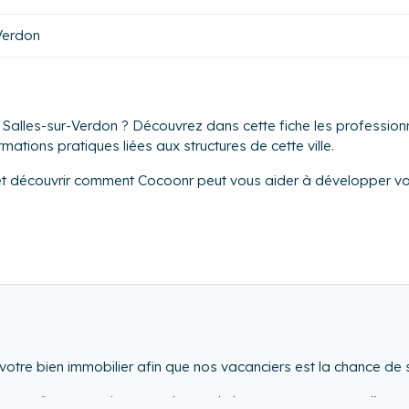
Verdon
Salles-sur-Verdon ? Découvrez dans cette fiche les professionn
mations pratiques liées aux structures de cette ville.
et découvrir comment Cocoonr peut vous aider à développer vot
otre bien immobilier afin que nos vacanciers est la chance de s
he peut être contraignante, demande beaucoup temps et d'organ