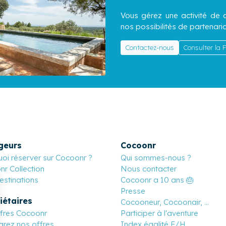
Vous gérez une activité de c
nos possibilités de partenaria
Contactez-nous
Consulter la
geurs
Cocoonr
oi réserver sur Cocoonr ?
Qui sommes-nous ?
r Collection
Nous contacter
stinations
Cocoonr a 10 ans 🎂
Presse
iétaires
Cocooneur, Cocoonair, ...
ffres Cocoonr
Participer à l'aventure
rez nos offres
Index égalité F/H