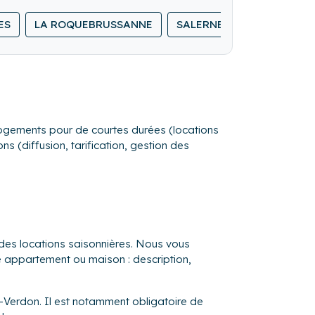
 sur tout le secteur Var : Centre Var, Haut
ES
LA ROQUEBRUSSANNE
SALERNES
SILLANS-L
et de confidentialité.
son, Entretien Piscine et Jardin avec nos
s logements pour de courtes durées (locations
it parapluie, chaise haute), l'entretien de
s (diffusion, tarification, gestion des
s afin de faire le point sur vos
se en charge de vos locataires tout au long
 des locations saisonnières. Nous vous
re appartement ou maison : description,
r-Verdon. Il est notamment obligatoire de