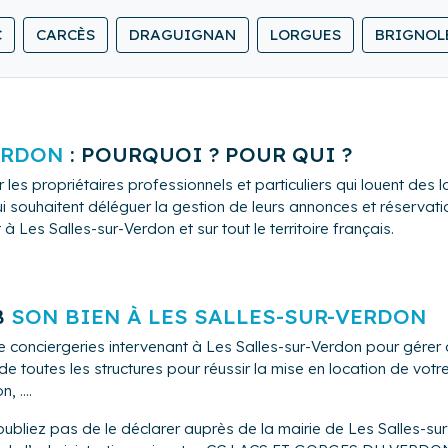
o-Clean 83 est ses collaborateurs sont là pour vous accompagner
C
CARCÈS
DRAGUIGNAN
LORGUES
BRIGNOL
Dracénie.
 des services de qualité, une relation permanente de confiance 
 vos besoins en matière de conciergerie privée:
sionnel, Check In / Out, Blanchisserie, Location de linge de mai
ERDON
: POURQUOI ? POUR QUI ?
 par nos soins.
 les propriétaires professionnels et particuliers qui louent de
comme : Les kits de bienvenue, la location de matériel pour BB (l
i souhaitent déléguer la gestion de leurs annonces et réservation
s, façades...) au Karchers professionnel, des Inventaires détaillé
 Les Salles-sur-Verdon et sur tout le territoire français.
u petit bricolage si besoin.
emander nos grilles tarifaire.
 la gestion de votre bien tout au long de l'année, et d'une pri
B
SON BIEN À LES SALLES-SUR-VERDON
e conciergeries intervenant à Les Salles-sur-Verdon pour gérer
 toutes les structures pour réussir la mise en location de vot
 ....
oubliez pas de le déclarer auprès de la mairie de Les Salles-su