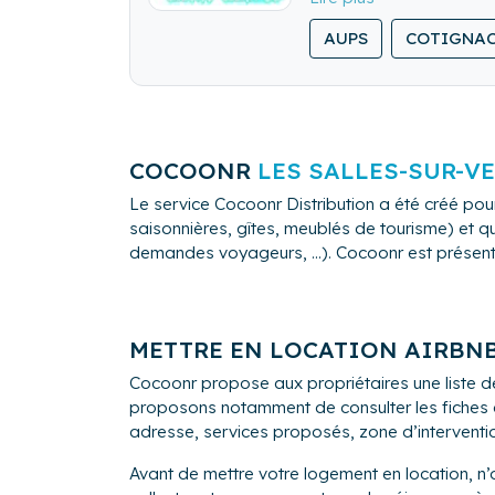
Toute l'équipe de Chlor
AUPS
COTIGNA
Var, Provence verte et 
Nous vous garantissons,
Des services adaptés à
Entretien ménage profes
COCOONR
LES SALLES-SUR-V
partenaire locaux choisi
Le service Cocoonr Distribution a été créé pour
Des services à la carte 
saisonnières, gîtes, meublés de tourisme) et qu
vos extérieurs (terrasse
demandes voyageurs, ...). Cocoonr est présent à
équipements ainsi que d
N'hésitez pas de nous d
Nous nous engageons sur
de leur séjour.
METTRE EN LOCATION AIRBN
Cocoonr propose aux propriétaires une liste d
proposons notamment de consulter les fiches de
adresse, services proposés, zone d’intervention,
Avant de mettre votre logement en location, n’