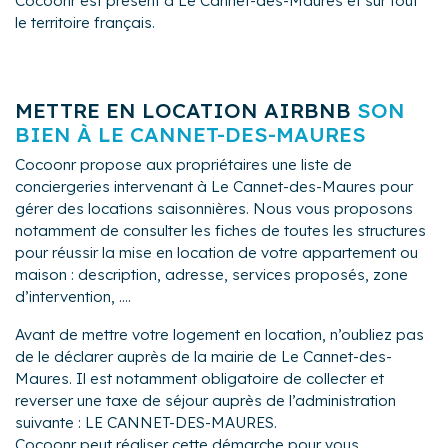
Cocoonr est présent à Le Cannet-des-Maures et sur tout
Inventaires détaillés afin de faire le point sur vos
Nous nous engageons sur la gestion de votre bien
le territoire français.
équipements ainsi que du petit bricolage si besoin.
tout au long de l'année, et d'une prise en charge de
vos locataires tout au long de leur séjour.
METTRE EN LOCATION AIRBNB
SON
BIEN À LE CANNET-DES-MAURES
Cocoonr propose aux propriétaires une liste de
conciergeries intervenant à Le Cannet-des-Maures pour
gérer des locations saisonnières. Nous vous proposons
notamment de consulter les fiches de toutes les structures
pour réussir la mise en location de votre appartement ou
maison : description, adresse, services proposés, zone
d’intervention, ....
Avant de mettre votre logement en location, n’oubliez pas
de le déclarer auprès de la mairie de Le Cannet-des-
Maures. Il est notamment obligatoire de collecter et
reverser une taxe de séjour auprès de l’administration
suivante : LE CANNET-DES-MAURES.
Cocoonr peut réaliser cette démarche pour vous.