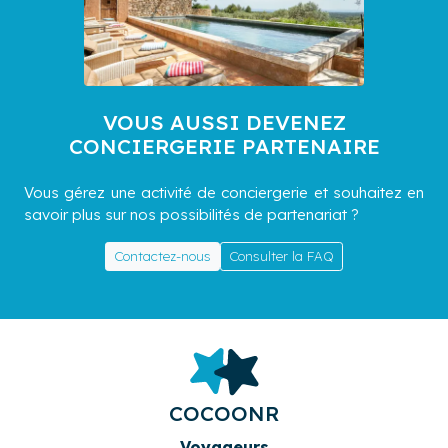
VOUS AUSSI DEVENEZ
CONCIERGERIE PARTENAIRE
Vous gérez une activité de conciergerie et souhaitez en
savoir plus sur nos possibilités de partenariat ?
Contactez-nous
Consulter la FAQ
COCOONR
Voyageurs