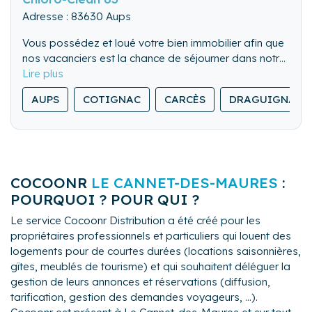
Adresse : 83630 Aups
Vous possédez et loué votre bien immobilier afin que
nos vacanciers est la chance de séjourner dans notre
belle région ?
Malgré tout, cette tache peut être contraignante,
AUPS
COTIGNAC
CARCÈS
DRAGUIGNAN
demande beaucoup temps et d'organisation.
Toute l'équipe de Chloro-Clean 83 est ses
collaborateurs sont là pour vous accompagner sur
tout le secteur Var : Centre Var, Haut Var, Provence
Nous vous garantissons, des services de qualité, une
verte et Dracénie.
COCOONR
LE CANNET-DES-MAURES
:
relation permanente de confiance et de
POURQUOI ? POUR QUI ?
confidentialité.
Des services adaptés à vos besoins en matière de
Le service Cocoonr Distribution a été créé pour les
conciergerie privée:
propriétaires professionnels et particuliers qui louent des
Entretien ménage professionnel, Check In / Out,
logements pour de courtes durées (locations saisonnières,
Des services à la carte comme : Les kits de
Blanchisserie, Location de linge de maison, Entretien
gîtes, meublés de tourisme) et qui souhaitent déléguer la
bienvenue, la location de matériel pour BB (lit
Piscine et Jardin avec nos partenaire locaux choisi
gestion de leurs annonces et réservations (diffusion,
parapluie, chaise haute), l'entretien de vos extérieurs
par nos soins.
N'hésitez pas de nous demander nos grilles tarifaire.
tarification, gestion des demandes voyageurs, ...).
(terrasses, façades...) au Karchers professionnel, des