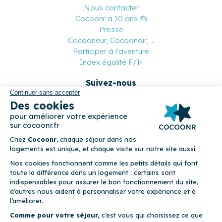
Nous contacter
Cocoonr a 10 ans 🎂
Presse
Cocooneur, Cocoonair, ...
Participer à l'aventure
Index égalité F/H
Suivez-nous
Paiement sécurisé
© 2026 Cocoonr –
Mentions légales
–
Conditions générales de
location
–
CGU
–
Politique de confidentialité
–
Politique de