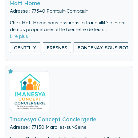
Hatt Home
Adresse : 77340 Pontault-Combault
Chez Hatt Home nous assurons la tranquillité d'esprit
de nos propriétaires et le bien-être de leurs
locataires, en offrant un service sur mesure et de
qualité, pour l'entretien et l'intendance de leur
GENTILLY
FRESNES
FONTENAY-SOUS-BOIS
résidence secondaire.
Imanesya Concept Conciergerie
Adresse : 77130 Marolles-sur-Seine