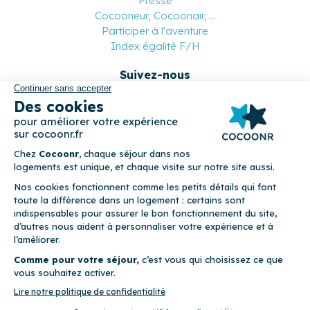
Presse
Cocooneur, Cocoonair, ...
Participer à l'aventure
Index égalité F/H
Suivez-nous
Paiement sécurisé
© 2026 Cocoonr –
Mentions légales
–
Conditions générales de
location
–
CGU
–
Politique de confidentialité
–
Politique de
cookies
Cocoonr est conçu et développé à Rennes 🇫🇷