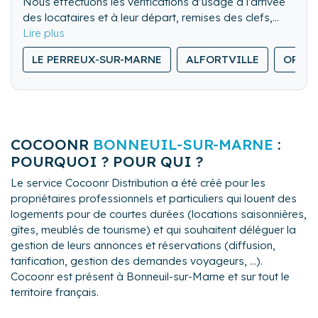
Nous effectuons les vérifications d’usage à l’arrivée
des locataires et à leur départ, remises des clefs,
visite des lieux. Nous pouvons également gérer les
Nous nettoyons de fond en comble l’ensemble du
locations de dernière minute.
LE PERREUX-SUR-MARNE
ALFORTVILLE
ORLY
logement.
Nous lavons, repassons et rangeons le linge de
maison.
COCOONR
BONNEUIL-SUR-MARNE
:
POURQUOI ? POUR QUI ?
Le service Cocoonr Distribution a été créé pour les
propriétaires professionnels et particuliers qui louent des
logements pour de courtes durées (locations saisonnières,
gîtes, meublés de tourisme) et qui souhaitent déléguer la
gestion de leurs annonces et réservations (diffusion,
tarification, gestion des demandes voyageurs, ...).
Cocoonr est présent à Bonneuil-sur-Marne et sur tout le
territoire français.