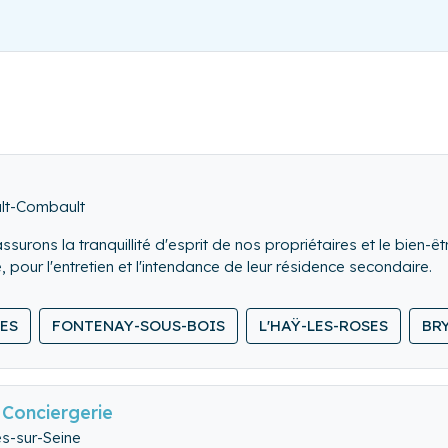
ult-Combault
rons la tranquillité d'esprit de nos propriétaires et le bien-êtr
, pour l'entretien et l'intendance de leur résidence secondaire.
ES
FONTENAY-SOUS-BOIS
L'HAŸ-LES-ROSES
BR
Conciergerie
es-sur-Seine