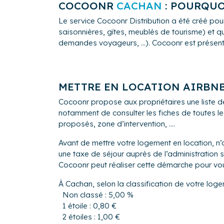
🧹 Services d'Entretien
COCOONR
CACHAN
: POURQUO
entretenu accueillant, 
Le service Cocoonr Distribution a été créé pour
saisonnières, gîtes, meublés de tourisme) et qu
🎍 Service de décoratio
demandes voyageurs, ...). Cocoonr est présent à
continue, sur votre loge
🔧 Maintenance : En cas 
maintenance à réaliser s
METTRE EN LOCATION AIRBN
responsabilité et d'agi
🤝 Partenariat Durable 
Cocoonr propose aux propriétaires une liste 
chaque artisan local es
notamment de consulter les fiches de toutes le
voyageurs.
🌐 locatconfort.fr
proposés, zone d’intervention, ....
📧 hello@locatconfort.f
Avant de mettre votre logement en location, n’
☎️ 01 89 70 19 96
LocatConfort - Le jour o
une taxe de séjour auprès de l’administration
Cocoonr peut réaliser cette démarche pour vo
À Cachan, selon la classification de votre loge
Non classé : 5,00 %
1 étoile : 0,80 €
2 étoiles : 1,00 €