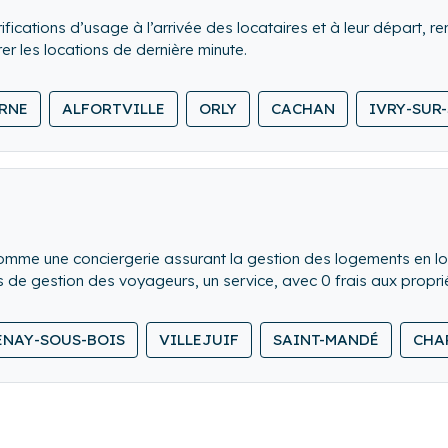
fications d’usage à l’arrivée des locataires et à leur départ, re
 les locations de dernière minute.
d en comble l’ensemble du logement.
ARNE
ALFORTVILLE
ORLY
CACHAN
IVRY-SUR
 et rangeons le linge de maison.
comme une conciergerie assurant la gestion des logements en l
de gestion des voyageurs, un service, avec 0 frais aux proprié
iergerie ✨
ENAY-SOUS-BOIS
VILLEJUIF
SAINT-MANDÉ
CHA
 : Accueillir vos voyageurs, faire le tour du logement et donner
s avons une équipe qui veille sur vos voyageurs, prépare le séjo
notre priorité ! Un numéro de téléphone est disponible pour v