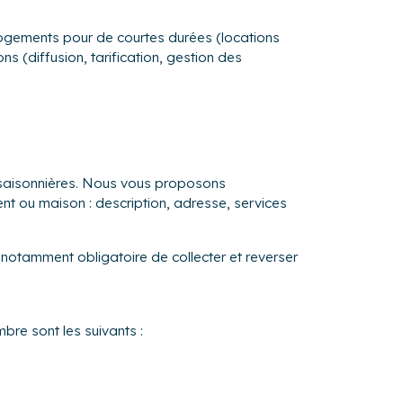
lent à ce que votre logement soit toujours
lir vos voyageurs.
s logements pour de courtes durées (locations
s (diffusion, tarification, gestion des
, vous apporter des préconisations, en
gents, la possibilité d'intervenir en cas de
tiel étant de, déterminer la situation, la
urables. Chaque client est un partenaire,
s saisonnières. Nous vous proposons
ortunité de surpasser les attentes de vos
ent ou maison : description, adresse, services
 notamment obligatoire de collecter et reverser
bre sont les suivants :