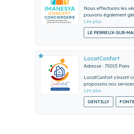
Nous effectuons les véri
pouvons également gérer
Nous nettoyons de fon
LE PERREUX-SUR-M
Nous lavons, repassons
LocatConfort
Adresse : 75015 Paris
LocatConfort s'inscrit 
proposons nos services 
voyageurs.
✨ Nos Services de conc
GENTILLY
FONT
🔑 Accueil des voyageurs
💬 Assistance 24/7 : Nou
Choyer vos voyageurs, 
instantanée.