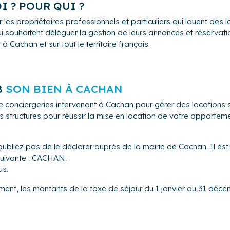
 : Un logement désinfecté avant chaque arrivée. Nos équipes veil
I ? POUR QUI ?
avec le consommable nécessaire, linges nécessaires, prêt accueil
 les propriétaires professionnels et particuliers qui louent de
i souhaitent déléguer la gestion de leurs annonces et réservation
n : Nous avons un service de décoration, qui viendra au besoin
 Cachan et sur tout le territoire français.
ment, pour mieux accueillir vos voyageurs !
d'incident, nous avons à travers nos partenaires locaux et nos a
ur votre logement, en amont, pendant ou après un séjour. L'essen
B
SON BIEN À CACHAN
r pour ne pas impacter ou compromettre une réservation.
: À LocatConfort, nous croyons en la construction de relations d
de conciergeries intervenant à Cachan pour gérer des location
t un partenaire, pour faire que chaque réservation soit une opp
s structures pour réussir la mise en location de votre appartem
r
oubliez pas de le déclarer auprès de la mairie de Cachan. Il est
u le confort, rencontre l’excellence.
 suivante : CACHAN.
us.
ment, les montants de la taxe de séjour du 1 janvier au 31 décem