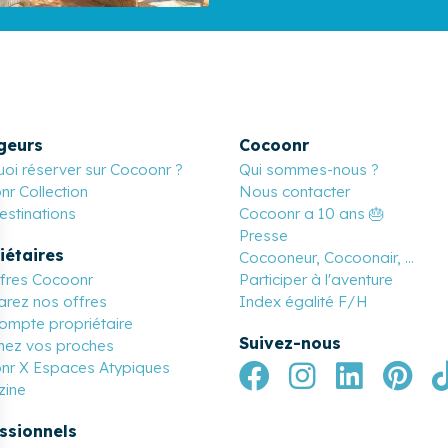
geurs
Cocoonr
oi réserver sur Cocoonr ?
Qui sommes-nous ?
r Collection
Nous contacter
stinations
Cocoonr a 10 ans 🎂
Presse
iétaires
Cocooneur, Cocoonair, ...
ffres Cocoonr
Participer à l'aventure
rez nos offres
Index égalité F/H
ompte propriétaire
Suivez-nous
nez vos proches
nr X Espaces Atypiques
ine
ssionnels