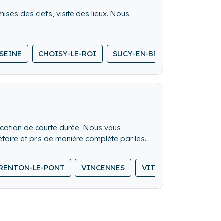
mises des clefs, visite des lieux. Nous
-SEINE
CHOISY-LE-ROI
SUCY-EN-BRIE
SAINT-MA
ocation de courte durée. Nous vous
taire et pris de manière complète par les
RENTON-LE-PONT
VINCENNES
VITRY-SUR-SEINE
 nos conseils.
ur, pendant le séjour, et après le séjour.
os voyageurs avec un canal d'échange en