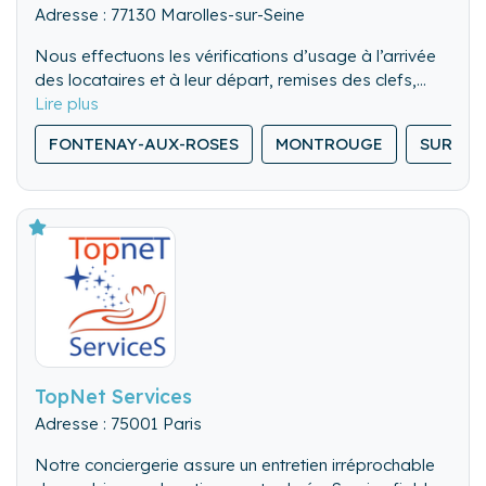
Adresse : 77130 Marolles-sur-Seine
Nous effectuons les vérifications d’usage à l’arrivée
des locataires et à leur départ, remises des clefs,
visite des lieux. Nous pouvons également gérer les
Nous nettoyons de fond en comble l’ensemble du
locations de dernière minute.
FONTENAY-AUX-ROSES
MONTROUGE
SURESN
logement.
Nous lavons, repassons et rangeons le linge de
maison.
TopNet Services
Adresse : 75001 Paris
Notre conciergerie assure un entretien irréprochable