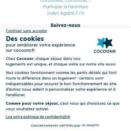
Cocooneur, Cocoonair, ...
Participer à l'aventure
Index égalité F/H
Suivez-nous
Paiement sécurisé
© 2026 Cocoonr –
Mentions légales
–
Conditions générales de
location
–
CGU
–
Politique de confidentialité
–
Politique de
cookies
Cocoonr est conçu et développé à Rennes 🇫🇷