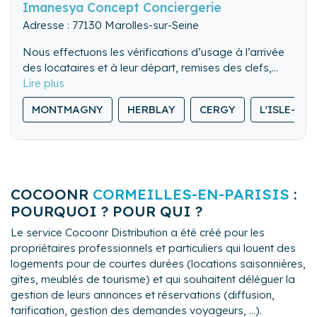
Imanesya Concept Conciergerie
Adresse : 77130 Marolles-sur-Seine
Nous effectuons les vérifications d’usage à l’arrivée
des locataires et à leur départ, remises des clefs,
visite des lieux. Nous pouvons également gérer les
Nous nettoyons de fond en comble l’ensemble du
locations de dernière minute.
MONTMAGNY
HERBLAY
CERGY
L'ISLE-AD
logement.
Nous lavons, repassons et rangeons le linge de
maison.
COCOONR
CORMEILLES-EN-PARISIS
:
POURQUOI ? POUR QUI ?
Le service Cocoonr Distribution a été créé pour les
propriétaires professionnels et particuliers qui louent des
logements pour de courtes durées (locations saisonnières,
gîtes, meublés de tourisme) et qui souhaitent déléguer la
gestion de leurs annonces et réservations (diffusion,
tarification, gestion des demandes voyageurs, ...).