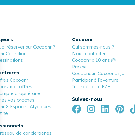
geurs
Cocoonr
oi réserver sur Cocoonr ?
Qui sommes-nous ?
r Collection
Nous contacter
stinations
Cocoonr a 10 ans 🎂
Presse
iétaires
Cocooneur, Cocoonair, ...
ffres Cocoonr
Participer à l'aventure
rez nos offres
Index égalité F/H
ompte propriétaire
Suivez-nous
nez vos proches
nr X Espaces Atypiques
ine
ssionnels
réseau de conciergeries