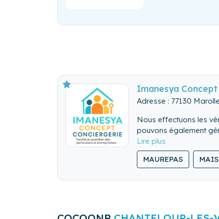
Imanesya Concept 
Adresse : 77130 Maroll
Nous effectuons les véri
pouvons également gérer
Nous nettoyons de fon
MAUREPAS
MAIS
Nous lavons, repassons
COCOONR
CHANTELOUP-LES-