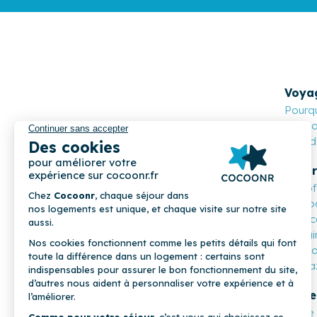
Voya
Pourqu
Cocoon
Nos de
Propr
Les o
Compa
Mon c
Parrai
COCOONR
Cocoo
Magaz
Profe
Notre 