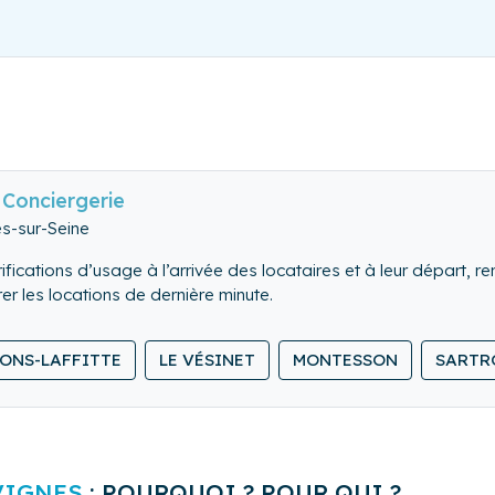
Conciergerie
es-sur-Seine
fications d’usage à l’arrivée des locataires et à leur départ, re
 les locations de dernière minute.
d en comble l’ensemble du logement.
ONS-LAFFITTE
LE VÉSINET
MONTESSON
SARTR
 et rangeons le linge de maison.
VIGNES
: POURQUOI ? POUR QUI ?