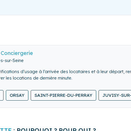
Conciergerie
es-sur-Seine
fications d’usage à l’arrivée des locataires et à leur départ, re
 les locations de dernière minute.
d en comble l’ensemble du logement.
ORSAY
SAINT-PIERRE-DU-PERRAY
JUVISY-SUR
 et rangeons le linge de maison.
TTE
: POURQUOI ? POUR QUI ?