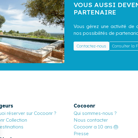
VOUS AUSSI DEVE
PARTENAIRE
Vous gérez une activité de c
nos possibilités de partenaria
Contactez-nous
Consulter la
geurs
Cocoonr
oi réserver sur Cocoonr ?
Qui sommes-nous ?
r Collection
Nous contacter
stinations
Cocoonr a 10 ans 🎂
Presse