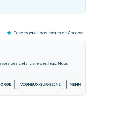
Conciergeries partenaires de Cocoonr
mises des clefs, visite des lieux. Nous
-ORGE
VIGNEUX-SUR-SEINE
MENNECY
SAINT-M