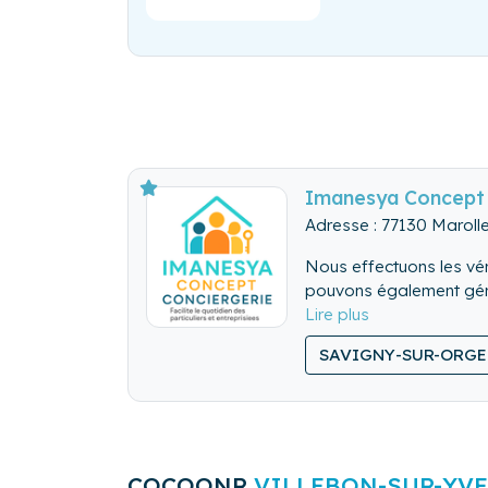
Imanesya Concept 
Adresse : 77130 Maroll
Nous effectuons les véri
pouvons également gérer
Nous nettoyons de fon
SAVIGNY-SUR-ORGE
Nous lavons, repassons
COCOONR
VILLEBON-SUR-YVE