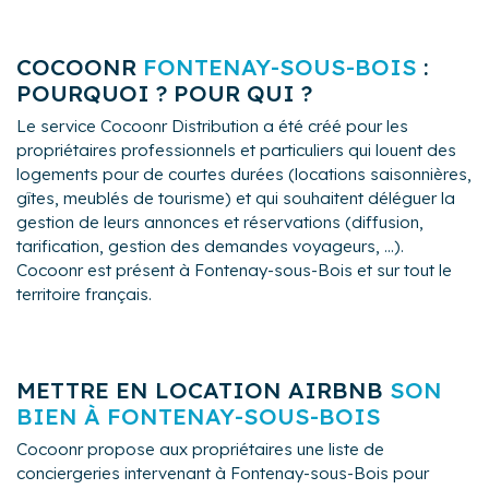
LocatConfort - Le jour ou le confort, rencontre
maison.
l’excellence.
COCOONR
FONTENAY-SOUS-BOIS
:
POURQUOI ? POUR QUI ?
Le service Cocoonr Distribution a été créé pour les
propriétaires professionnels et particuliers qui louent des
logements pour de courtes durées (locations saisonnières,
gîtes, meublés de tourisme) et qui souhaitent déléguer la
gestion de leurs annonces et réservations (diffusion,
tarification, gestion des demandes voyageurs, ...).
Cocoonr est présent à Fontenay-sous-Bois et sur tout le
territoire français.
METTRE EN LOCATION AIRBNB
SON
BIEN À FONTENAY-SOUS-BOIS
Cocoonr propose aux propriétaires une liste de
conciergeries intervenant à Fontenay-sous-Bois pour