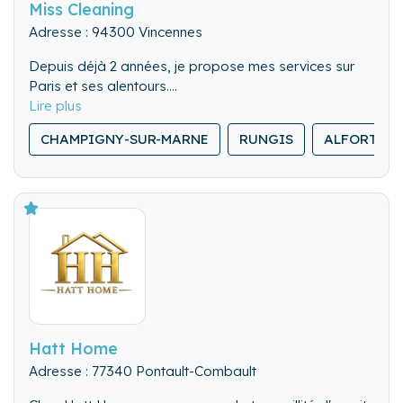
Miss Cleaning
Adresse : 94300 Vincennes
Depuis déjà 2 années, je propose mes services sur
Paris et ses alentours.
J'ai donc une équipe qualifiée qui a l'habitude de
travailler dans ce genre de logement, nous apportons
CHAMPIGNY-SUR-MARNE
RUNGIS
ALFORTVIL
notre lingerie et quelques Goodies pour le confort du
guest et respectons l'environnement du client.
Hatt Home
Adresse : 77340 Pontault-Combault