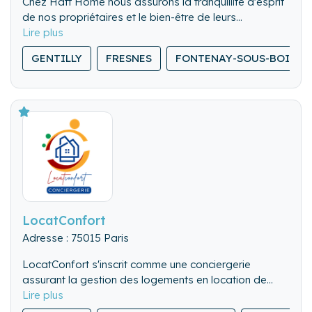
Chez Hatt Home nous assurons la tranquillité d'esprit
de nos propriétaires et le bien-être de leurs
locataires, en offrant un service sur mesure et de
qualité, pour l'entretien et l'intendance de leur
GENTILLY
FRESNES
FONTENAY-SOUS-BOIS
résidence secondaire.
LocatConfort
Adresse : 75015 Paris
LocatConfort s'inscrit comme une conciergerie
assurant la gestion des logements en location de
courte durée. Nous vous proposons nos services de
✨ Nos Services de conciergerie ✨
gestion des voyageurs, un service, avec 0 frais aux