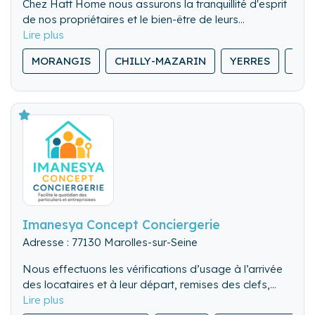
Chez Hatt Home nous assurons la tranquillité d'esprit
de nos propriétaires et le bien-être de leurs
locataires, en offrant un service sur mesure et de
qualité, pour l'entretien et l'intendance de leur
MORANGIS
CHILLY-MAZARIN
YERRES
SAV
résidence secondaire.
Imanesya Concept Conciergerie
Adresse : 77130 Marolles-sur-Seine
Nous effectuons les vérifications d’usage à l’arrivée
des locataires et à leur départ, remises des clefs,
visite des lieux. Nous pouvons également gérer les
Nous nettoyons de fond en comble l’ensemble du