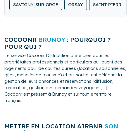
locations de dernière minute.
SAVIGNY-SUR-ORGE
ORSAY
SAINT-PIERRE-D
logement.
Nous lavons, repassons et rangeons le linge de
maison.
COCOONR
BRUNOY
: POURQUOI ?
POUR QUI ?
Le service Cocoonr Distribution a été créé pour les
propriétaires professionnels et particuliers qui louent des
logements pour de courtes durées (locations saisonnières,
gîtes, meublés de tourisme) et qui souhaitent déléguer la
gestion de leurs annonces et réservations (diffusion,
tarification, gestion des demandes voyageurs, ...).
Cocoonr est présent à Brunoy et sur tout le territoire
français.
METTRE EN LOCATION AIRBNB
SON