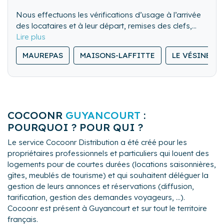
Nous effectuons les vérifications d’usage à l’arrivée
des locataires et à leur départ, remises des clefs,
visite des lieux. Nous pouvons également gérer les
Nous nettoyons de fond en comble l’ensemble du
locations de dernière minute.
MAUREPAS
MAISONS-LAFFITTE
LE VÉSINET
logement.
Nous lavons, repassons et rangeons le linge de
maison.
COCOONR
GUYANCOURT
:
POURQUOI ? POUR QUI ?
Le service Cocoonr Distribution a été créé pour les
propriétaires professionnels et particuliers qui louent des
logements pour de courtes durées (locations saisonnières,
gîtes, meublés de tourisme) et qui souhaitent déléguer la
gestion de leurs annonces et réservations (diffusion,
tarification, gestion des demandes voyageurs, ...).
Cocoonr est présent à Guyancourt et sur tout le territoire
français.