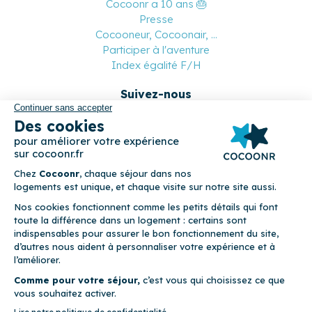
Cocoonr a 10 ans 🎂
Presse
Cocooneur, Cocoonair, ...
Participer à l'aventure
Index égalité F/H
Suivez-nous
Paiement sécurisé
© 2026 Cocoonr –
Mentions légales
–
Conditions générales de
location
–
CGU
–
Politique de confidentialité
–
Politique de
cookies
Cocoonr est conçu et développé à Rennes 🇫🇷