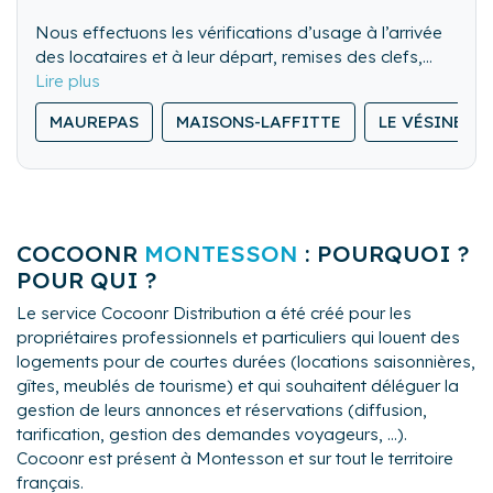
Nous effectuons les vérifications d’usage à l’arrivée
des locataires et à leur départ, remises des clefs,
visite des lieux. Nous pouvons également gérer les
Nous nettoyons de fond en comble l’ensemble du
locations de dernière minute.
MAUREPAS
MAISONS-LAFFITTE
LE VÉSINET
logement.
Nous lavons, repassons et rangeons le linge de
maison.
COCOONR
MONTESSON
: POURQUOI ?
POUR QUI ?
Le service Cocoonr Distribution a été créé pour les
propriétaires professionnels et particuliers qui louent des
logements pour de courtes durées (locations saisonnières,
gîtes, meublés de tourisme) et qui souhaitent déléguer la
gestion de leurs annonces et réservations (diffusion,
tarification, gestion des demandes voyageurs, ...).
Cocoonr est présent à Montesson et sur tout le territoire
français.