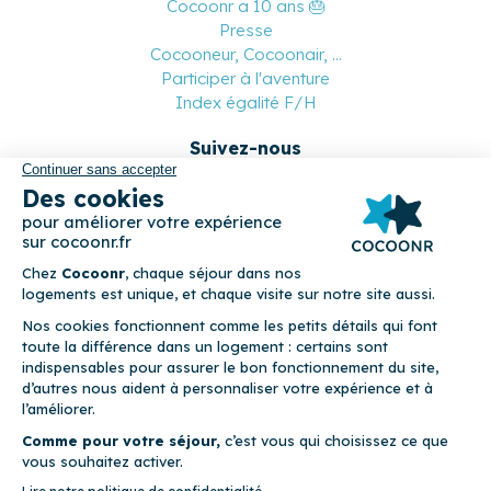
Cocoonr a 10 ans 🎂
Presse
Cocooneur, Cocoonair, ...
Participer à l'aventure
Index égalité F/H
Suivez-nous
Paiement sécurisé
© 2026 Cocoonr –
Mentions légales
–
Conditions générales de
location
–
CGU
–
Politique de confidentialité
–
Politique de
cookies
Cocoonr est conçu et développé à Rennes 🇫🇷