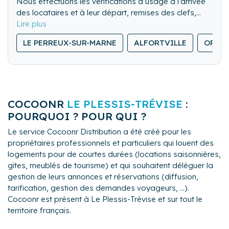
Nous effectuons les vérifications d’usage à l’arrivée
des locataires et à leur départ, remises des clefs,
visite des lieux. Nous pouvons également gérer les
Nous nettoyons de fond en comble l’ensemble du
locations de dernière minute.
LE PERREUX-SUR-MARNE
ALFORTVILLE
ORLY
logement.
Nous lavons, repassons et rangeons le linge de
maison.
COCOONR
LE PLESSIS-TRÉVISE
:
POURQUOI ? POUR QUI ?
Le service Cocoonr Distribution a été créé pour les
propriétaires professionnels et particuliers qui louent des
logements pour de courtes durées (locations saisonnières,
gîtes, meublés de tourisme) et qui souhaitent déléguer la
gestion de leurs annonces et réservations (diffusion,
tarification, gestion des demandes voyageurs, ...).
Cocoonr est présent à Le Plessis-Trévise et sur tout le
territoire français.