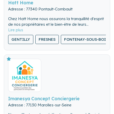
Hatt Home
Adresse : 77340 Pontault-Combault
Chez Hatt Home nous assurons la tranquillité d'esprit
de nos propriétaires et le bien-être de leurs
locataires, en offrant un service sur mesure et de
qualité, pour l'entretien et l'intendance de leur
GENTILLY
FRESNES
FONTENAY-SOUS-BOIS
résidence secondaire.
Imanesya Concept Conciergerie
Adresse : 77130 Marolles-sur-Seine